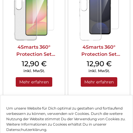
4Smarts 360°
4Smarts 360°
Protection Set
Protection Set
Samsung Galaxy A37
Samsung Galaxy A57
12,90
€
12,90
€
5G Transparent
5G Schwarz
inkl. MwSt.
inkl. MwSt.
Mehr erfahren
Mehr erfahren
1
2
Nächste
Um unsere Website für Dich optimal zu gestalten und fortlaufend
verbessern zu können, verwenden wir Cookies. Durch die weitere
Nutzung der Website stimmst Du der Verwendung von Cookies zu.
Impressum
Weitere Informationen zu Cookies erhältst Du in unserer
Datenschutzerklärung.