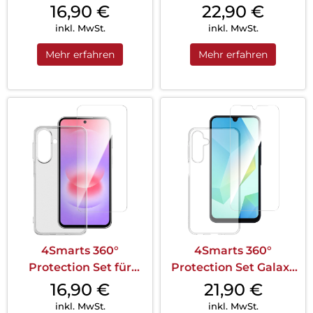
Set für Apple iPhone
Set iPhone 15 Plus
16,90
€
22,90
€
17e/16e MagSafe-
MagSafe Transparent
inkl. MwSt.
inkl. MwSt.
kompatibel
Mehr erfahren
Mehr erfahren
Transparent
4Smarts 360°
4Smarts 360°
Protection Set für
Protection Set Galaxy
Samsung Galaxy A27
A16 Transparent
16,90
€
21,90
€
5G Transparent
inkl. MwSt.
inkl. MwSt.