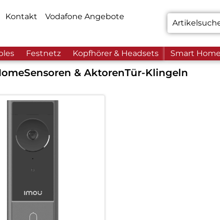
Kontakt
Vodafone Angebote
bles
Festnetz
Kopfhörer & Headsets
Smart Hom
Home
Sensoren & Aktoren
Tür-Klingeln