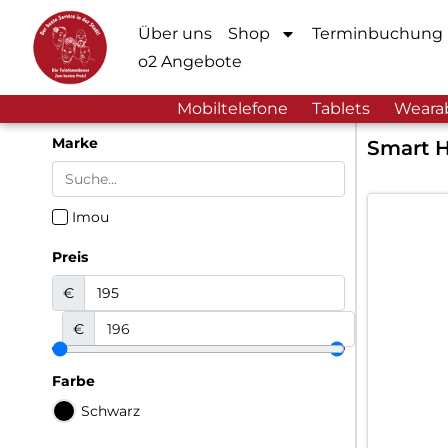
Über uns
Shop
Terminbuchung
o2 Angebote
Mobiltelefone
Tablets
Weara
Marke
Smart 
Imou
Preis
€
€
Farbe
Schwarz