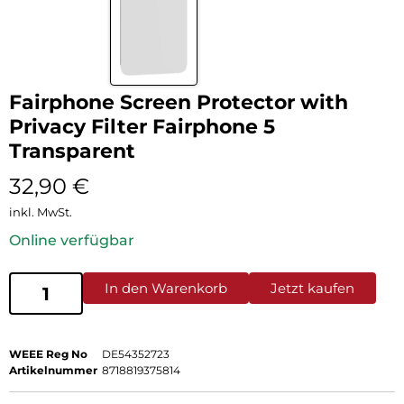
Fairphone Screen Protector with
Privacy Filter Fairphone 5
Transparent
32,90
€
inkl. MwSt.
Online verfügbar
In den Warenkorb
Jetzt kaufen
WEEE Reg No
DE54352723
Artikelnummer
8718819375814