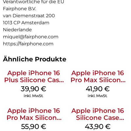
Verantwortliche für die EU
Fairphone B.V.
van Diemenstraat 200
1013 CP Amsterdam
Niederlande
miquel@fairphone.com
https://fairphone.com
Ähnliche Produkte
Apple iPhone 16
Apple iPhone 16
Plus Silicone Case
Pro Max Silicone
MagSafe Plum
Case MagSafe
39,90
€
41,90
€
Ultramarine
inkl. MwSt.
inkl. MwSt.
Apple iPhone 16
Apple iPhone 16
Pro Max Silicone
Silicone Case
Case MagSafe
MagSafe Plum
55,90
€
43,90
€