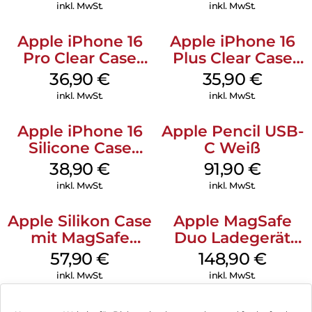
Stone Gray
inkl. MwSt.
inkl. MwSt.
Apple iPhone 16
Apple iPhone 16
Pro Clear Case
Plus Clear Case
MagSafe
MagSafe
36,90
€
35,90
€
Transparent
Transparent
inkl. MwSt.
inkl. MwSt.
Apple iPhone 16
Apple Pencil USB-
Silicone Case
C Weiß
MagSafe
38,90
€
91,90
€
Ultramarine
inkl. MwSt.
inkl. MwSt.
Apple Silikon Case
Apple MagSafe
mit MagSafe
Duo Ladegerät
iPhone 14 Pro
Weiß
57,90
€
148,90
€
(PRODUCT)RED
inkl. MwSt.
inkl. MwSt.