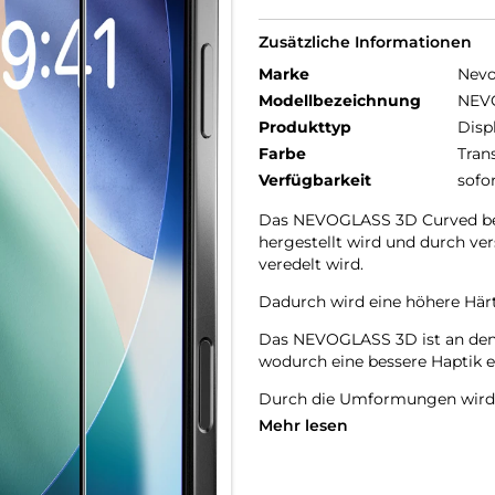
Zusätzliche Informationen
Marke
Nev
Modellbezeichnung
NEV
Produkttyp
Disp
Farbe
Tran
Verfügbarkeit
sofo
Das NEVOGLASS 3D Curved best
hergestellt wird und durch v
veredelt wird.
Dadurch wird eine höhere Härte
Das NEVOGLASS 3D ist an den 
wodurch eine bessere Haptik er
Durch die Umformungen wird d
Mehr lesen