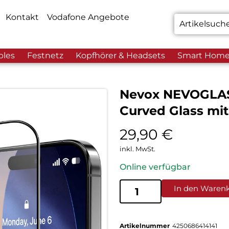
Kontakt
Vodafone Angebote
bles
Festnetz
Kopfhörer & Headsets
Smart Hom
Nevox NEVOGLASS 
Curved Glass mi
29,90
€
inkl. MwSt.
Online verfügbar
In den Waren
Artikelnummer
4250686414141