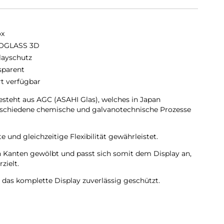
ox
OGLASS 3D
layschutz
sparent
rt verfügbar
eht aus AGC (ASAHI Glas), welches in Japan
erschiedene chemische und galvanotechnische Prozesse
 und gleichzeitige Flexibilität gewährleistet.
Kanten gewölbt und passt sich somit dem Display an,
zielt.
as komplette Display zuverlässig geschützt.