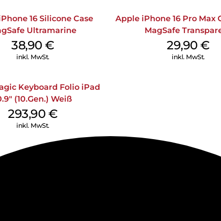
iPhone 16 Silicone Case
Apple iPhone 16 Pro Max 
gSafe Ultramarine
MagSafe Transpar
38,90
€
29,90
€
inkl. MwSt.
inkl. MwSt.
agic Keyboard Folio iPad
0.9″ (10.Gen.) Weiß
293,90
€
inkl. MwSt.