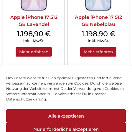
Apple iPhone 17 512
Apple iPhone 17 512
GB Lavendel
GB Nebelblau
1.198,90
€
1.198,90
€
inkl. MwSt.
inkl. MwSt.
Mehr erfahren
Mehr erfahren
1
2
3
…
26
Nächste
Um unsere Website für Dich optimal zu gestalten und fortlaufend
verbessern zu können, verwenden wir Cookies. Durch die weitere
Nutzung der Website stimmst Du der Verwendung von Cookies zu.
Impressum
Weitere Informationen zu Cookies erhältst Du in unserer
Datenschutzerklärung.
AGB
Datenschutz
Alle akzeptieren
Vertrag widerrufen
Nur erforderliche akzeptieren