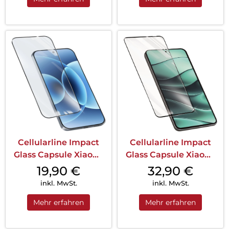
Cellularline Impact
Cellularline Impact
Glass Capsule Xiaomi
Glass Capsule Xiaomi
17 Transp...
Redmi Not...
19,90
€
32,90
€
inkl. MwSt.
inkl. MwSt.
Mehr erfahren
Mehr erfahren