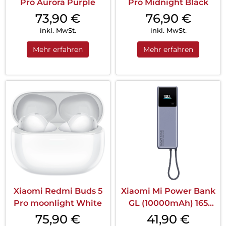
Pro Aurora Purple
Pro Midnight Black
73,90
€
76,90
€
inkl. MwSt.
inkl. MwSt.
Mehr erfahren
Mehr erfahren
Xiaomi Redmi Buds 5
Xiaomi Mi Power Bank
Pro moonlight White
GL (10000mAh) 165
Grau
75,90
€
41,90
€