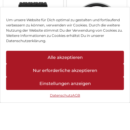
Um unsere Website für Dich optimal zu gestalten und fortlaufend
verbessern zu können, verwenden wir Cookies. Durch die weitere
Nutzung der Website stimmst Du der Verwendung von Cookies zu.
Weitere Informationen zu Cookies erhältst Du in unserer
Datenschutzerklärung.
Alle akzeptieren
Nothing headphone
Nur erforderliche akzeptieren
(1) Weiß
Einstellungen anzeigen
Xplora X6Play (2.
352,90
€
Gen.) SIM free Black
Datenschutz
AGB
inkl. MwSt.
Zum Angebot
199,90
€
inkl. MwSt.
Zum Angebot