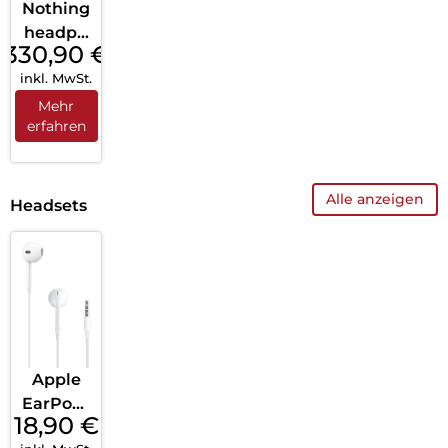
Nothing
headph
330,90
€
one (1)
inkl. MwSt.
Schwar
z
Mehr
erfahren
Alle anzeigen
Headsets
Apple
EarPods
18,90
€
mit 3,5