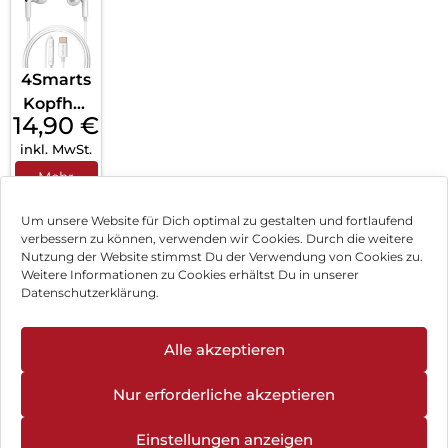
4Smarts
Kopfhör
14,90
€
er
inkl. MwSt.
Melody
Digital
Mehr
erfahren
USB-C
Um unsere Website für Dich optimal zu gestalten und fortlaufend
Weiß
verbessern zu können, verwenden wir Cookies. Durch die weitere
Nutzung der Website stimmst Du der Verwendung von Cookies zu.
Impressum
Weitere Informationen zu Cookies erhältst Du in unserer
Datenschutzerklärung.
AGB
Datenschutz
Alle akzeptieren
Können wir Dir behilflich sein?
Vertrag widerrufen
Nur erforderliche akzeptieren
Hinweis zur Batterieentsorgung
Einstellungen anzeigen