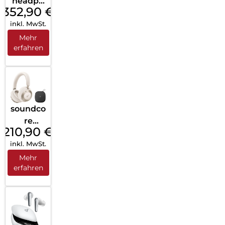
headph
352,90
€
one (1)
inkl. MwSt.
Weiß
Mehr
erfahren
soundco
re
210,90
€
Space
inkl. MwSt.
One Pro
Cream
Mehr
erfahren
White