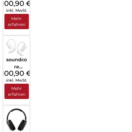
100,90
€
AeroFit
inkl. MwSt.
2 Black
Mehr
erfahren
soundco
re
100,90
€
AeroFit
inkl. MwSt.
2 White
Mehr
erfahren