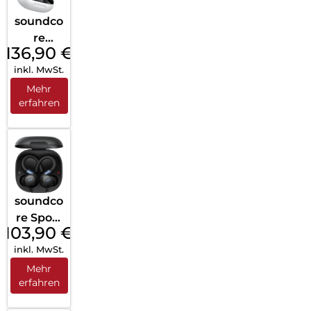
soundco
re
136,90
€
Liberty
inkl. MwSt.
4 Pro
White
Mehr
erfahren
soundco
re Sport
103,90
€
X20
inkl. MwSt.
Black
Mehr
erfahren