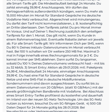
alle Smart-Tarife gilt: Die Mindestlaufzeit beträgt 24 Monate. Du
zahlst einmalig 39,99 € Anschlusspreis. Wir dürfen das
Vertragsverhältnis außerordentlich kündigen, wenn Du mehr als
15.000 Minuten im Monat für Standard-Gespräche ins deutsche
Vodafone-Netz verbrauchst. Abgerechnet wird minutengenau.
Du darfst den Tarif nicht kommerzialisieren, z. B. kostenpflichtig
an Dritte überlassen. Den Tarifpreis zahlst Du pro Monat immer
im Voraus. Und auf Deiner 1. Rechnung zusätzlich den anteiligen
Tarifpreis für den 1. Monat. Das gilt nicht, wenn Du Kunde in
einem Rahmenvertrag bist. Eventuelle Rabatte ziehen wir jeweils
ab. Für alle Smart-Tarife gilt: Wir informieren Dich per SMS, wenn
Du 80 % Deines Inklusiv-Datenvolumens im Monat verbraucht
hast. Bei 100 % schalten wir Dir weitere 250 MB frei. Maximal 3-
mal in Folge innerhalb eines Rechnungsmonats für je 3 €. Du
kannst immer per SMS ablehnen. Dann surfst Du langsamer,
sobald Du 100 % Deines Datenvolumens verbraucht hast – mit bis
zu 32 kbit/s. 3) Smart Entry: Aktion ab 29.01.2026: mtl. Paketpreis
34,99 €, Mindestlaufzeit 24 Monate, einmaliger Anschlusspreis
39,99 €. Du hast eine Flat für Standard-Gespräche in deutsche
Netze und eine SMS-Flat in deutsche Mobilfunknetze.
Sondernummern sind davon ausgeschlossen. Du surfst bis zu
einem Datenvolumen von 20 GB/Mon. (statt 10 GB/Mon.) mit der
jeweils größtmöglichen Bandbreite mit Vodafone. Bei Abschluss
eines Smart Entry-Tarifes profitierst du kostenfrei und dauerhaft
im Inland von der neuen 5G-Netz-Technologie. Um das 5G-Netz
nutzen zu können, brauchst Du ein 5G-fähiges Gerät. 4) 500 GB
Daten Depot für 24 Monate gültig bis 28.01.2026: Bei
Neuabschluss oder Vertragsverlängerung eines