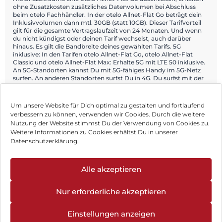
ohne Zusatzkosten zusätzliches Datenvolumen bei Abschluss
beim otelo Fachhändler. In der otelo Allnet-Flat Go beträgt dein
Inklusivvolumen dann mtl. 30GB (statt 10GB). Dieser Tarifvorteil
gilt für die gesamte Vertragslaufzeit von 24 Monaten. Und wenn
du nicht kündigst oder deinen Tarif wechselst, auch darüber
hinaus. Es gilt die Bandbreite deines gewählten Tarifs. 5G
inklusive: In den Tarifen otelo Allnet-Flat Go, otelo Allnet-Flat
Classic und otelo Allnet-Flat Max: Erhalte 5G mit LTE 50 inklusive.
An 5G-Standorten kannst Du mit 5G-fähiges Handy im 5G-Netz
surfen. An anderen Standorten surfst Du in 4G. Du surfst mit der
Geschwindigkeit deines zugrundeliegenden Tarifes. Alle 5G-
Standorte findest du auf otelo.de/5g.
Um unsere Website für Dich optimal zu gestalten und fortlaufend
verbessern zu können, verwenden wir Cookies. Durch die weitere
Nutzung der Website stimmst Du der Verwendung von Cookies zu.
Impressum
Weitere Informationen zu Cookies erhältst Du in unserer
Datenschutzerklärung.
AGB
Datenschutz
Alle akzeptieren
Können wir Dir behilflich sein?
Vertrag widerrufen
Nur erforderliche akzeptieren
Hinweis zur Batterieentsorgung
Einstellungen anzeigen