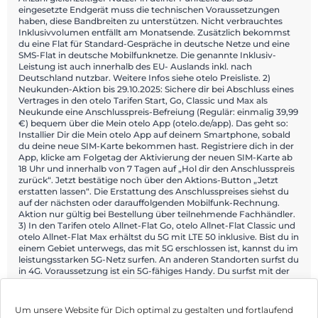
eingesetzte Endgerät muss die technischen Voraussetzungen
haben, diese Bandbreiten zu unterstützen. Nicht verbrauchtes
Inklusivvolumen entfällt am Monatsende. Zusätzlich bekommst
du eine Flat für Standard-Gespräche in deutsche Netze und eine
SMS-Flat in deutsche Mobilfunknetze. Die genannte Inklusiv-
Leistung ist auch innerhalb des EU- Auslands inkl. nach
Deutschland nutzbar. Weitere Infos siehe otelo Preisliste. 2)
Neukunden-Aktion bis 29.10.2025: Sichere dir bei Abschluss eines
Vertrages in den otelo Tarifen Start, Go, Classic und Max als
Neukunde eine Anschlusspreis-Befreiung (Regulär: einmalig 39,99
€) bequem über die Mein otelo App (otelo.de/app). Das geht so:
Installier Dir die Mein otelo App auf deinem Smartphone, sobald
du deine neue SIM-Karte bekommen hast. Registriere dich in der
App, klicke am Folgetag der Aktivierung der neuen SIM-Karte ab
18 Uhr und innerhalb von 7 Tagen auf „Hol dir den Anschlusspreis
zurück“. Jetzt bestätige noch über den Aktions-Button „Jetzt
erstatten lassen“. Die Erstattung des Anschlusspreises siehst du
auf der nächsten oder darauffolgenden Mobilfunk-Rechnung.
Aktion nur gültig bei Bestellung über teilnehmende Fachhändler.
3) In den Tarifen otelo Allnet-Flat Go, otelo Allnet-Flat Classic und
otelo Allnet-Flat Max erhältst du 5G mit LTE 50 inklusive. Bist du in
einem Gebiet unterwegs, das mit 5G erschlossen ist, kannst du im
leistungsstarken 5G-Netz surfen. An anderen Standorten surfst du
in 4G. Voraussetzung ist ein 5G-fähiges Handy. Du surfst mit der
Geschwindigkeit deines zugrundeliegenden Tarifes. Alle Gebiete,
in denen du im 5G-Netz surfen kannst, findest du auf otelo.de/5g.
Um unsere Website für Dich optimal zu gestalten und fortlaufend