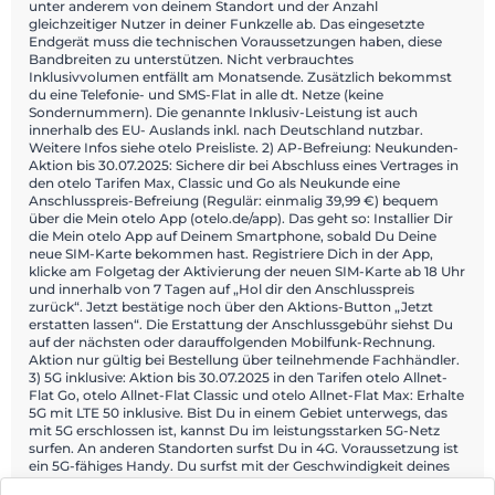
unter anderem von deinem Standort und der Anzahl
gleichzeitiger Nutzer in deiner Funkzelle ab. Das eingesetzte
Endgerät muss die technischen Voraussetzungen haben, diese
Bandbreiten zu unterstützen. Nicht verbrauchtes
Inklusivvolumen entfällt am Monatsende. Zusätzlich bekommst
du eine Telefonie- und SMS-Flat in alle dt. Netze (keine
Sondernummern). Die genannte Inklusiv-Leistung ist auch
innerhalb des EU- Auslands inkl. nach Deutschland nutzbar.
Weitere Infos siehe otelo Preisliste. 2) AP-Befreiung: Neukunden-
Aktion bis 30.07.2025: Sichere dir bei Abschluss eines Vertrages in
den otelo Tarifen Max, Classic und Go als Neukunde eine
Anschlusspreis-Befreiung (Regulär: einmalig 39,99 €) bequem
über die Mein otelo App (otelo.de/app). Das geht so: Installier Dir
die Mein otelo App auf Deinem Smartphone, sobald Du Deine
neue SIM-Karte bekommen hast. Registriere Dich in der App,
klicke am Folgetag der Aktivierung der neuen SIM-Karte ab 18 Uhr
und innerhalb von 7 Tagen auf „Hol dir den Anschlusspreis
zurück“. Jetzt bestätige noch über den Aktions-Button „Jetzt
erstatten lassen“. Die Erstattung der Anschlussgebühr siehst Du
auf der nächsten oder darauffolgenden Mobilfunk-Rechnung.
Aktion nur gültig bei Bestellung über teilnehmende Fachhändler.
3) 5G inklusive: Aktion bis 30.07.2025 in den Tarifen otelo Allnet-
Flat Go, otelo Allnet-Flat Classic und otelo Allnet-Flat Max: Erhalte
5G mit LTE 50 inklusive. Bist Du in einem Gebiet unterwegs, das
mit 5G erschlossen ist, kannst Du im leistungsstarken 5G-Netz
surfen. An anderen Standorten surfst Du in 4G. Voraussetzung ist
ein 5G-fähiges Handy. Du surfst mit der Geschwindigkeit deines
zugrundeliegenden Tarifes. Alle Gebiete, in denen du im 5G-Netz