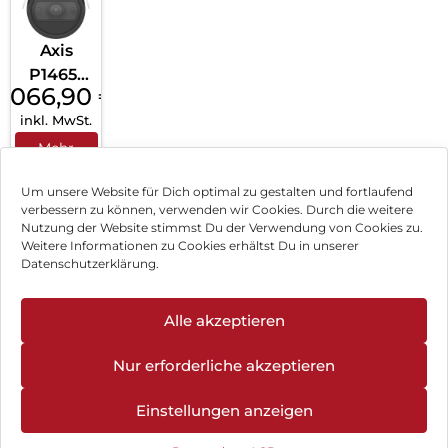
Axis
P1465-
1.066,90
€
LE
inkl. MwSt.
Bullet
Camera
Mehr
erfahren
Weiß
Um unsere Website für Dich optimal zu gestalten und fortlaufend
verbessern zu können, verwenden wir Cookies. Durch die weitere
Nutzung der Website stimmst Du der Verwendung von Cookies zu.
Impressum
Weitere Informationen zu Cookies erhältst Du in unserer
Datenschutzerklärung.
AGB
Datenschutz
Alle akzeptieren
Vertrag widerrufen
Nur erforderliche akzeptieren
Hinweis zur Batterieentsorgung
Einstellungen anzeigen
Newsletter