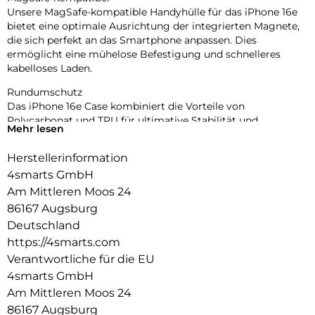
Unsere MagSafe-kompatible Handyhülle für das iPhone 16e
bietet eine optimale Ausrichtung der integrierten Magnete,
die sich perfekt an das Smartphone anpassen. Dies
ermöglicht eine mühelose Befestigung und schnelleres
kabelloses Laden.
Rundumschutz
Das iPhone 16e Case kombiniert die Vorteile von
Polycarbonat und TPU für ultimative Stabilität und
Mehr lesen
Stoßdämpfung. Das Polycarbonat verleiht der Hülle eine
robuste Struktur und schützt vor Kratzern und Abnutzung,
Herstellerinformation
während das TPU die Fähigkeit besitzt, Stöße effektiv zu
4smarts GmbH
absorbieren und das Handy vor versehentlichen Stürzen zu
schützen.
Am Mittleren Moos 24
86167 Augsburg
Transparente Eleganz
Deutschland
Unsere transparente iPhone 16e Schutzhülle bewahrt das
https://4smarts.com
elegante und makellose Design. Mit ihrem transparenten
Design bleibt die Schönheit deines Mobilgeräts sichtbar,
Verantwortliche für die EU
ohne Kompromisse beim Schutz einzugehen. Genieße den
4smarts GmbH
zuverlässigen Schutz, der das ästhetische Erscheinungsbild
Am Mittleren Moos 24
deines Smartphones unverändert lässt.
86167 Augsburg