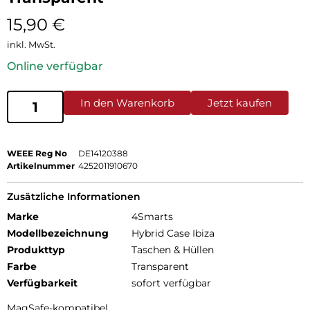
15,90
€
inkl. MwSt.
Online verfügbar
In den Warenkorb
Jetzt kaufen
WEEE Reg No
DE14120388
Artikelnummer
4252011910670
Zusätzliche Informationen
Marke
4Smarts
Modellbezeichnung
Hybrid Case Ibiza
Produkttyp
Taschen & Hüllen
Farbe
Transparent
Verfügbarkeit
sofort verfügbar
MagSafe-kompatibel