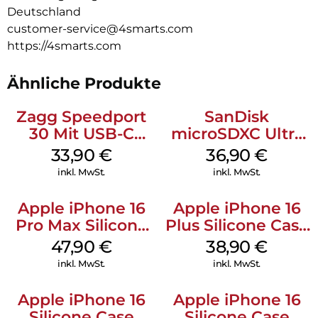
Passgenau & funktional
Deutschland
Diese passgenaue Hülle für das iPhone 16e bietet nicht nur
customer-service@4smarts.com
uneingeschränkten Zugriff auf alle Anschlüsse, Tasten und
https://4smarts.com
Funktionen, sondern liegt auch gut in der Hand und ist
leicht. Durchdachte Öffnungen und Aussparungen sorgen
für optimalen Bedienkomfort. Die integrierte Öse
Ähnliche Produkte
ermöglicht zudem die praktische Befestigung an
Schlüsselbändern, damit das Gerät immer griffbereit ist.
Zagg Speedport
SanDisk
30 Mit USB-C
microSDXC Ultra
Kabel Weiß
128 GB + Adapter
33,90
€
36,90
€
Mobile
inkl. MwSt.
inkl. MwSt.
Apple iPhone 16
Apple iPhone 16
Pro Max Silicone
Plus Silicone Case
Case MagSafe
MagSafe Denim
47,90
€
38,90
€
Black
inkl. MwSt.
inkl. MwSt.
Apple iPhone 16
Apple iPhone 16
Silicone Case
Silicone Case