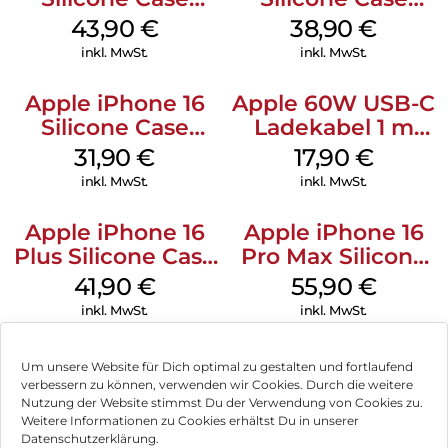
MagSafe Plum
MagSafe
43,90
€
38,90
€
Ultramarine
inkl. MwSt.
inkl. MwSt.
Apple iPhone 16
Apple 60W USB-C
Silicone Case
Ladekabel 1 m
MagSafe Fuchsia
Weiß
31,90
€
17,90
€
inkl. MwSt.
inkl. MwSt.
Apple iPhone 16
Apple iPhone 16
Plus Silicone Case
Pro Max Silicone
MagSafe Stone
Case MagSafe
41,90
€
55,90
€
Gray
Stone Gray
inkl. MwSt.
inkl. MwSt.
Um unsere Website für Dich optimal zu gestalten und fortlaufend
verbessern zu können, verwenden wir Cookies. Durch die weitere
Nutzung der Website stimmst Du der Verwendung von Cookies zu.
Impressum
Weitere Informationen zu Cookies erhältst Du in unserer
Datenschutzerklärung.