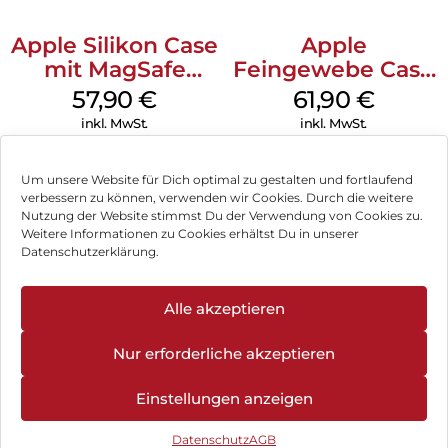
Apple Silikon Case
Apple
mit MagSafe
Feingewebe Case
iPhone 14 Pro
iPhone 15 Pro
57,90
€
61,90
€
(PRODUCT)RED
MagSafe Schwarz
inkl. MwSt.
inkl. MwSt.
Um unsere Website für Dich optimal zu gestalten und fortlaufend
verbessern zu können, verwenden wir Cookies. Durch die weitere
Nutzung der Website stimmst Du der Verwendung von Cookies zu.
Impressum
Weitere Informationen zu Cookies erhältst Du in unserer
Datenschutzerklärung.
AGB
Datenschutz
Alle akzeptieren
Vertrag widerrufen
Nur erforderliche akzeptieren
Hinweis zur Batterieentsorgung
Einstellungen anzeigen
Newsletter
Datenschutz
AGB
©
2026
, Brodos AG – All Rights Reserved.