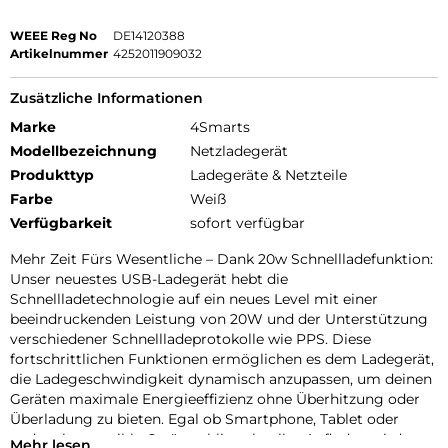
WEEE Reg No
DE14120388
Artikelnummer
4252011909032
Zusätzliche Informationen
Marke
4Smarts
Modellbezeichnung
Netzladegerät
Produkttyp
Ladegeräte & Netzteile
Farbe
Weiß
Verfügbarkeit
sofort verfügbar
Mehr Zeit Fürs Wesentliche – Dank 20w Schnellladefunktion:
Unser neuestes USB-Ladegerät hebt die
Schnellladetechnologie auf ein neues Level mit einer
beeindruckenden Leistung von 20W und der Unterstützung
verschiedener Schnellladeprotokolle wie PPS. Diese
fortschrittlichen Funktionen ermöglichen es dem Ladegerät,
die Ladegeschwindigkeit dynamisch anzupassen, um deinen
Geräten maximale Energieeffizienz ohne Überhitzung oder
Überladung zu bieten. Egal ob Smartphone, Tablet oder
andere kompatible Geräte – blitzschnelles Aufladen wird
Mehr lesen