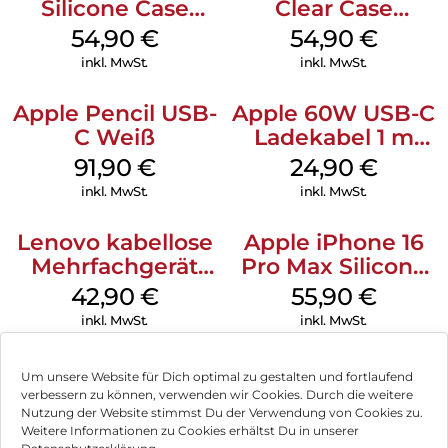
Silicone Case
Clear Case
MagSafe Black
MagSafe
54,90
€
54,90
€
Transparent
inkl. MwSt.
inkl. MwSt.
Apple Pencil USB-
Apple 60W USB-C
C Weiß
Ladekabel 1 m
Weiß
91,90
€
24,90
€
inkl. MwSt.
inkl. MwSt.
Lenovo kabellose
Apple iPhone 16
Mehrfachgerät
Pro Max Silicone
Luna Grey
Case MagSafe
42,90
€
55,90
€
Stone Gray
inkl. MwSt.
inkl. MwSt.
Um unsere Website für Dich optimal zu gestalten und fortlaufend
verbessern zu können, verwenden wir Cookies. Durch die weitere
Nutzung der Website stimmst Du der Verwendung von Cookies zu.
Impressum
Weitere Informationen zu Cookies erhältst Du in unserer