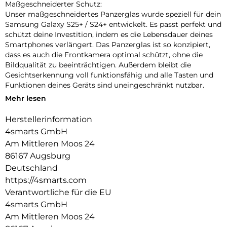
Maßgeschneiderter Schutz:
Unser maßgeschneidertes Panzerglas wurde speziell für dein
Samsung Galaxy S25+ / S24+ entwickelt. Es passt perfekt und
schützt deine Investition, indem es die Lebensdauer deines
Smartphones verlängert. Das Panzerglas ist so konzipiert,
dass es auch die Frontkamera optimal schützt, ohne die
Bildqualität zu beeinträchtigen. Außerdem bleibt die
Gesichtserkennung voll funktionsfähig und alle Tasten und
Funktionen deines Geräts sind uneingeschränkt nutzbar.
Mehr lesen
Einfache Montage:
Unser Second Glass ist nicht nur robust, sondern auch
Herstellerinformation
einfacher zu montieren als eine Panzerfolie. Mit dem
4smarts GmbH
mitgelieferten Reinigungsset lässt sich das Schutzglas
staubfrei anbringen. Und wenn es Zeit ist, das Glas
Am Mittleren Moos 24
auszutauschen, ist das genauso einfach. Mit unserem Second
86167 Augsburg
Glass erhalten Sie einen effektiven und benutzerfreundlichen
Deutschland
Displayschutz für Ihr mobiles Gerät.
https://4smarts.com
Kristallklare Qualität:
Verantwortliche für die EU
Der Displayschutz bietet nicht nur optimalen Schutz für dein
4smarts GmbH
Smartphone, sondern garantiert auch die uneingeschränkte
Am Mittleren Moos 24
Nutzung des Touchscreens. Trotz seiner Robustheit bleibt