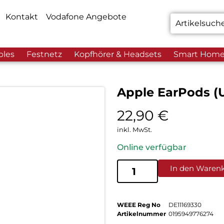
Kontakt
Vodafone Angebote
bles
Festnetz
Kopfhörer & Headsets
Smart Hom
Apple EarPods (
22,90
€
inkl. MwSt.
Online verfügbar
In den Waren
WEEE Reg No
DE11169330
Artikelnummer
0195949776274