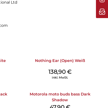
tional Ltd
.com
ite
Nothing Ear (Open) Weiß
138,90
€
inkl. MwSt.
lack
Motorola moto buds bass Dark
Shadow
47,90
€