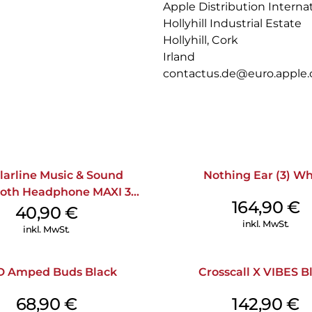
Apple Distribution Interna
Hollyhill Industrial Estate
Hollyhill, Cork
Irland
contactus.de@euro.apple
larline Music & Sound
Nothing Ear (3) Wh
ooth Headphone MAXI 3
164,90
€
Purple
40,90
€
inkl. MwSt.
inkl. MwSt.
 Amped Buds Black
Crosscall X VIBES B
68,90
€
142,90
€