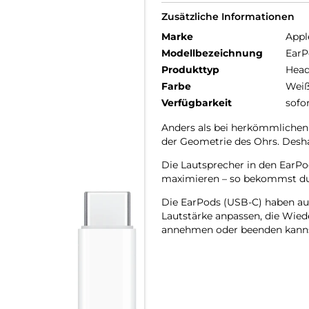
Zusätzliche Informationen
Marke
Appl
Modellbezeichnung
EarP
Produkttyp
Head
Farbe
Wei
Verfügbarkeit
sofo
Anders als bei herkömmlichen
der Geometrie des Ohrs. Desha
Die Lautsprecher in den EarPod
maximieren – so bekommst du
Die EarPods (USB-C) haben au
Lautstärke anpassen, die Wie
annehmen oder beenden kanns