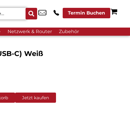
Termin Buchen
e
Netzwerk & Router
Zubehör
USB-C) Weiß
korb
Jetzt kaufen