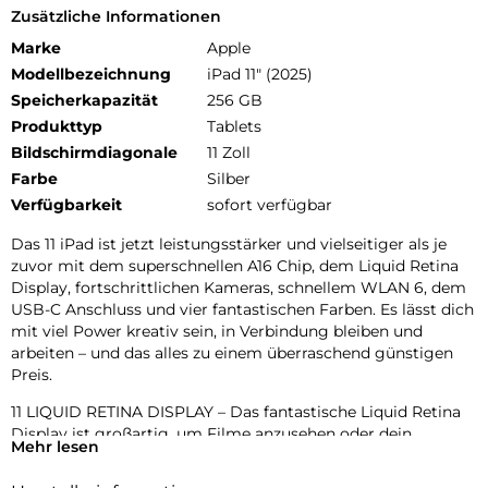
Zusätzliche Informationen
Marke
Apple
Modellbezeichnung
iPad 11" (2025)
Speicherkapazität
256 GB
Produkttyp
Tablets
Bildschirmdiagonale
11 Zoll
Farbe
Silber
Verfügbarkeit
sofort verfügbar
Das 11 iPad ist jetzt leistungsstärker und vielseitiger als je
zuvor mit dem superschnellen A16 Chip, dem Liquid Retina
Display, fortschrittlichen Kameras, schnellem WLAN 6, dem
USB-C Anschluss und vier fantastischen Farben. Es lässt dich
mit viel Power kreativ sein, in Verbindung bleiben und
arbeiten – und das alles zu einem überraschend günstigen
Preis.
11 LIQUID RETINA DISPLAY – Das fantastische Liquid Retina
Display ist großartig, um Filme anzusehen oder dein
Mehr lesen
nächstes Meisterwerk zu zeichnen. True Tone passt das
Display an die Farbtemperatur im Raum an, für entspanntes