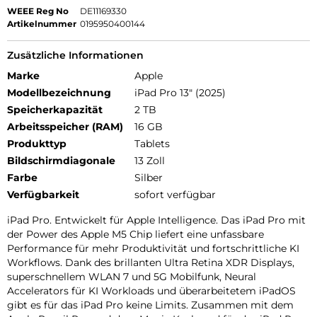
WEEE Reg No
DE11169330
Artikelnummer
0195950400144
Zusätzliche Informationen
Marke
Apple
Modellbezeichnung
iPad Pro 13" (2025)
Speicherkapazität
2 TB
Arbeitsspeicher (RAM)
16 GB
Produkttyp
Tablets
Bildschirmdiagonale
13 Zoll
Farbe
Silber
Verfügbarkeit
sofort verfügbar
iPad Pro. Entwickelt für Apple Intelligence. Das iPad Pro mit
der Power des Apple M5 Chip liefert eine unfassbare
Performance für mehr Produktivität und fortschrittliche KI
Workflows. Dank des brillanten Ultra Retina XDR Displays,
superschnellem WLAN 7 und 5G Mobilfunk, Neural
Accelerators für KI Workloads und überarbeitetem iPadOS
gibt es für das iPad Pro keine Limits. Zusammen mit dem