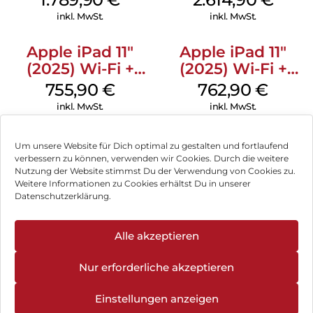
Standardglas
Space Schwarz
inkl. MwSt.
inkl. MwSt.
Space Schwarz
Apple iPad 11″
Apple iPad 11″
(2025) Wi-Fi +
(2025) Wi-Fi +
Cellular 256 GB
Cellular 256 GB
755,90
€
762,90
€
Pink
Silber
inkl. MwSt.
inkl. MwSt.
Um unsere Website für Dich optimal zu gestalten und fortlaufend
verbessern zu können, verwenden wir Cookies. Durch die weitere
Nutzung der Website stimmst Du der Verwendung von Cookies zu.
Impressum
Weitere Informationen zu Cookies erhältst Du in unserer
Datenschutzerklärung.
AGB
Datenschutz
Alle akzeptieren
Können wir Dir behilflich sein?
Vertrag widerrufen
Nur erforderliche akzeptieren
Hinweis zur Batterieentsorgung
Einstellungen anzeigen
Newsletter