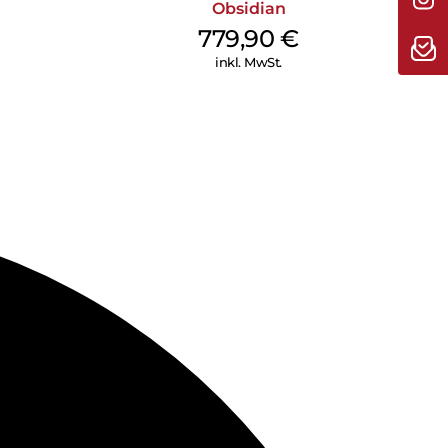
Obsidian
779,90
€
inkl. MwSt.