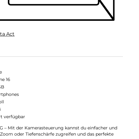
ta Act
e
ne 16
GB
rtphones
oll
ß
rt verfügbar
 Mit der Kamerasteuerung kannst du einfacher und
 Zoom oder Tiefenschärfe zugreifen und das perfekte