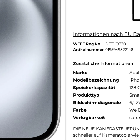
Informationen nach EU Da
WEEE Reg No
DE11169330
Artikelnummer
0195949822148
Zusätzliche Informationen
Marke
Appl
Modellbezeichnung
iPho
Speicherkapazität
128 
Produkttyp
Sma
Bildschirmdiagonale
6,1 Z
Farbe
Wei
Verfügbarkeit
sofo
DIE NEUE KAMERASTEUERUNG –
schneller auf Kameratools wie