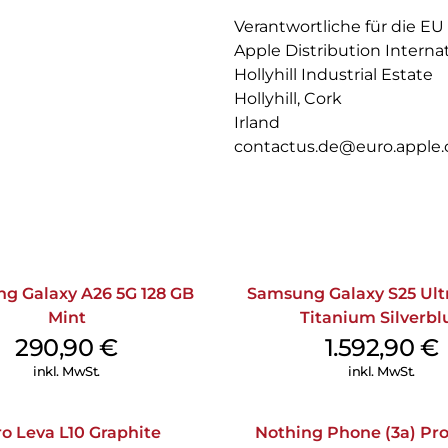
DIE ACTIONTASTE – Der schnell
Verantwortliche für die EU
gedrückt, um die gewünschte F
Apple Distribution Interna
Taschenlampe, ein Sprachm
Hollyhill Industrial Estate
PASS DEIN IPHONE AN – Mit i
Hollyhill, Cork
einem beliebigen Farbton einf
Irland
Fotos App schneller finden. Un
contactus.de@euro.apple
Sätzen oder Emojis hinzufügen
WICHTIGE SICHERHEITSFEATURE
schweren Autounfall erkennen 
g Galaxy A26 5G 128 GB
Samsung Galaxy S25 Ultr
Mint
Titanium Silverbl
290,90
€
1.592,90
€
inkl. MwSt.
inkl. MwSt.
o Leva L10 Graphite
Nothing Phone (3a) Pro