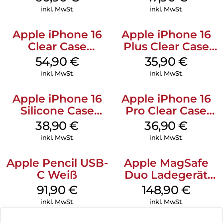
Gray
Black
inkl. MwSt.
inkl. MwSt.
Apple iPhone 16
Apple iPhone 16
Clear Case
Plus Clear Case
MagSafe
MagSafe
54,90
€
35,90
€
Transparent
Transparent
inkl. MwSt.
inkl. MwSt.
Apple iPhone 16
Apple iPhone 16
Silicone Case
Pro Clear Case
MagSafe
MagSafe
38,90
€
36,90
€
Ultramarine
Transparent
inkl. MwSt.
inkl. MwSt.
Apple Pencil USB-
Apple MagSafe
C Weiß
Duo Ladegerät
Weiß
91,90
€
148,90
€
inkl. MwSt.
inkl. MwSt.