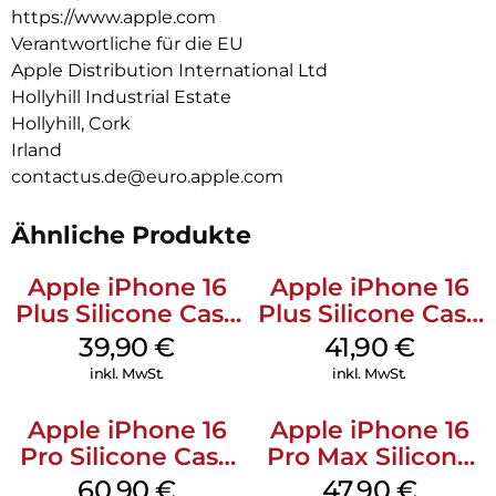
leg es auf dein Qi2 oder Qi zertifiziertes Ladegerät.
https://www.apple.com
Verantwortliche für die EU
Wie jedes von Apple entwickelte Case durchläuft es im Laufe
Apple Distribution International Ltd
des Design‑ und Fertigungs­prozesses Tausende von
Teststunden. Deshalb sieht es nicht nur großartig aus,
Hollyhill Industrial Estate
sondern ist auch dafür gemacht, dein iPhone vor Kratzern
Hollyhill, Cork
und bei Stürzen zu schützen.
Irland
contactus.de@euro.apple.com
Ähnliche Produkte
Apple iPhone 16
Apple iPhone 16
Plus Silicone Case
Plus Silicone Case
MagSafe Plum
MagSafe Stone
39,90
€
41,90
€
Gray
inkl. MwSt.
inkl. MwSt.
Apple iPhone 16
Apple iPhone 16
Pro Silicone Case
Pro Max Silicone
MagSafe Stone
Case MagSafe
60,90
€
47,90
€