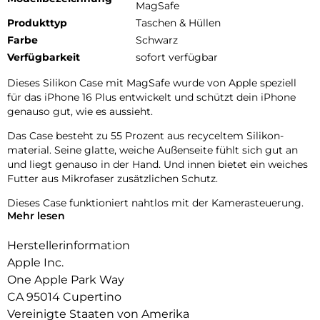
MagSafe
Produkttyp
Taschen & Hüllen
Farbe
Schwarz
Verfügbarkeit
sofort verfügbar
Dieses Silikon Case mit MagSafe wurde von Apple speziell
für das iPhone 16 Plus entwickelt und schützt dein iPhone
genauso gut, wie es aussieht.
Das Case besteht zu 55 Prozent aus recyceltem Silikon­
material. Seine glatte, weiche Außenseite fühlt sich gut an
und liegt genauso in der Hand. Und innen bietet ein weiches
Futter aus Mikrofaser zusätzlichen Schutz.
Dieses Case funktioniert nahtlos mit der Kamera­steuerung.
Mehr lesen
Es hat eine Saphir­kappe mit einer leitenden Schicht, die die
Bewegungen deines Fingers auf dem Case zur Kamera­
Herstellerinformation
steuerung erkennen kann.
Apple Inc.
Mit integrierten Magneten, die sich perfekt am iPhone 16
One Apple Park Way
Plus ausrichten, hält das Case ganz einfach und sorgt für
CA 95014 Cupertino
schnelleres kabel­loses Laden. Lass dein iPhone beim Laden
einfach im Case und docke dein MagSafe Ladegerät an oder
Vereinigte Staaten von Amerika