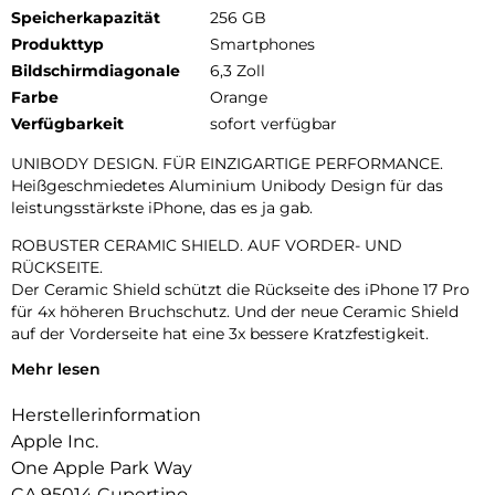
Speicherkapazität
256 GB
Produkttyp
Smartphones
Bildschirmdiagonale
6,3 Zoll
Farbe
Orange
Verfügbarkeit
sofort verfügbar
UNIBODY DESIGN. FÜR EINZIGARTIGE PERFORMANCE.
Heißgeschmiedetes Aluminium Unibody Design für das
leistungsstärkste iPhone, das es ja gab.
ROBUSTER CERAMIC SHIELD. AUF VORDER- UND
RÜCKSEITE.
Der Ceramic Shield schützt die Rückseite des iPhone 17 Pro
für 4x höheren Bruchschutz. Und der neue Ceramic Shield
auf der Vorderseite hat eine 3x bessere Kratzfestigkeit.
Mehr lesen
DAS ULTIMATIVE PRO KAMERA-SYSTEM.
Mit 48 MP Rückkameras und 8x Zoom in optischer Qualität –
Herstellerinformation
dem größten Zoombereich, den es je bei einem iPhone gab.
Das ist wie 8 Pro Objektive in deiner Hosentasche.
Apple Inc.
One Apple Park Way
18MP CENTER STAGE FRONTKAMERA.
CA 95014 Cupertino