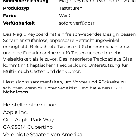
Modellbezeichnung
Magic Keyboard iPad Pro 13" (2024)
Produkttyp
Tastaturen
Farbe
Weiß
Verfügbarkeit
sofort verfügbar
Das Magic Keyboard hat ein freischwebendes Design, dessen
Scharnier stufenlose, anpassbare Betrachtungswinkel
ermöglicht. Beleuchtete Tasten mit Scherenmechanismus
und eine Funktionsreihe mit 10 Tasten geben dir mehr
Vielseitigkeit als je zuvor. Das integrierte Trackpad aus Glas
kommt mit haptischem Feedback und Unterstützung für
Multi-Touch Gesten und den Cursor.
Lässt sich zusammenfalten, um Vorder und Rückseite zu
schützen, wenn du unterwegs bist. Und hat einen USBC
Mehr lesen
Anschluss zum PassThrough Laden. Erhältlich in Schwarz
oder Weiß.
Herstellerinformation
Apple Inc.
One Apple Park Way
CA 95014 Cupertino
Vereinigte Staaten von Amerika