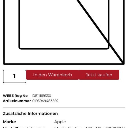
In den Warenkorb
Jetzt kaufen
WEEE Reg No
DE11169330
Artikelnummer
0195949483592
Zusätzliche Informationen
Marke
Apple