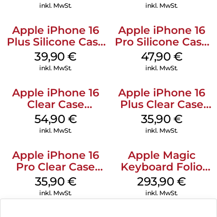
Gray
Denim
inkl. MwSt.
inkl. MwSt.
Apple iPhone 16
Apple iPhone 16
Plus Silicone Case
Pro Silicone Case
MagSafe Plum
MagSafe Denim
39,90
€
47,90
€
inkl. MwSt.
inkl. MwSt.
Apple iPhone 16
Apple iPhone 16
Clear Case
Plus Clear Case
MagSafe
MagSafe
54,90
€
35,90
€
Transparent
Transparent
inkl. MwSt.
inkl. MwSt.
Apple iPhone 16
Apple Magic
Pro Clear Case
Keyboard Folio
MagSafe
iPad 10.9″ (10.Gen.)
35,90
€
293,90
€
Transparent
Weiß
inkl. MwSt.
inkl. MwSt.