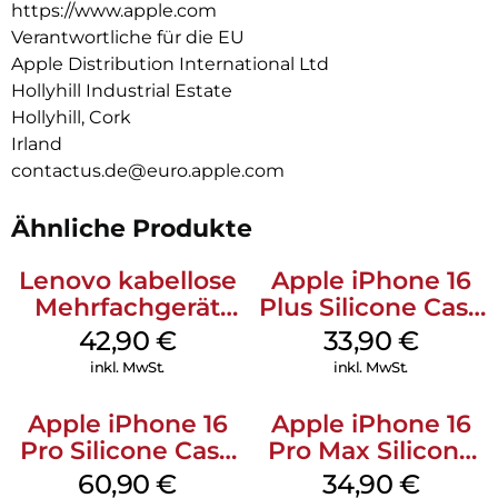
https://www.apple.com
Verantwortliche für die EU
Apple Distribution International Ltd
Hollyhill Industrial Estate
Hollyhill, Cork
Irland
contactus.de@euro.apple.com
Ähnliche Produkte
Lenovo kabellose
Apple iPhone 16
Mehrfachgerät
Plus Silicone Case
Luna Grey
MagSafe Lake
42,90
€
33,90
€
Green
inkl. MwSt.
inkl. MwSt.
Apple iPhone 16
Apple iPhone 16
Pro Silicone Case
Pro Max Silicone
MagSafe Stone
Case MagSafe
60,90
€
34,90
€