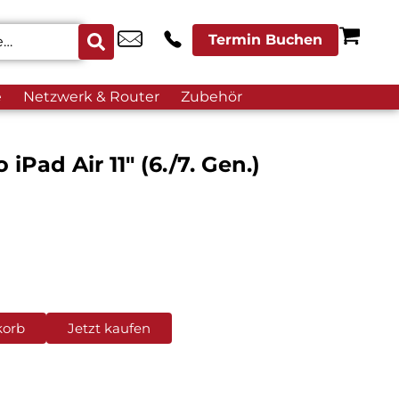
Termin Buchen
e
Netzwerk & Router
Zubehör
iPad Air 11″ (6./7. Gen.)
korb
Jetzt kaufen