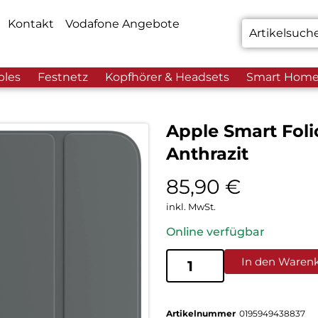
Kontakt
Vodafone Angebote
bles
Festnetz
Kopfhörer & Headsets
Smart Hom
Apple Smart Folio 
Anthrazit
85,90
€
inkl. MwSt.
Online verfügbar
In den Waren
Artikelnummer
0195949438837