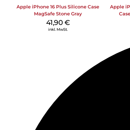
Apple iPhone 16 Plus Silicone Case
Apple iP
MagSafe Stone Gray
Case
41,90
€
inkl. MwSt.