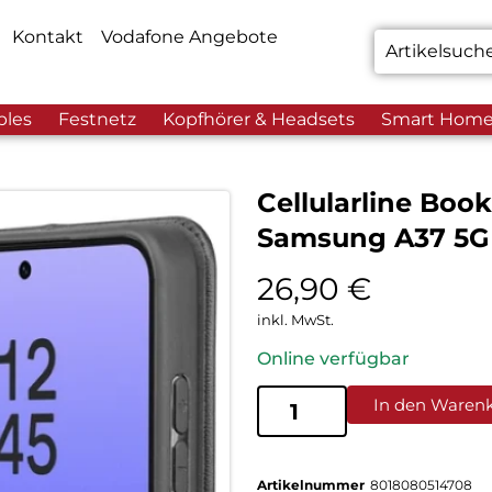
Kontakt
Vodafone Angebote
bles
Festnetz
Kopfhörer & Headsets
Smart Hom
Cellularline Boo
Samsung A37 5G
26,90
€
inkl. MwSt.
Online verfügbar
In den Waren
Artikelnummer
8018080514708