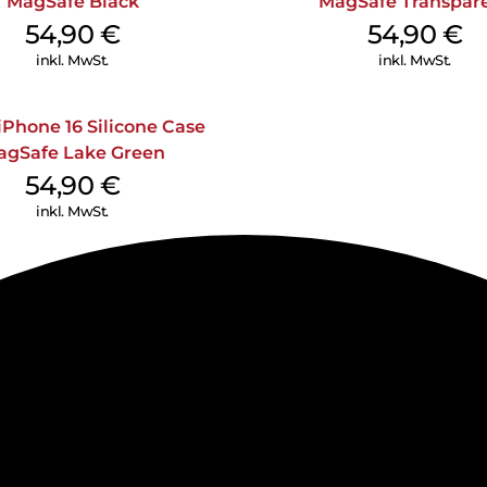
MagSafe Black
MagSafe Transpar
54,90
€
54,90
€
inkl. MwSt.
inkl. MwSt.
iPhone 16 Silicone Case
agSafe Lake Green
54,90
€
inkl. MwSt.