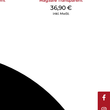
ent
MagSafe Transparent
36,90
€
inkl. MwSt.