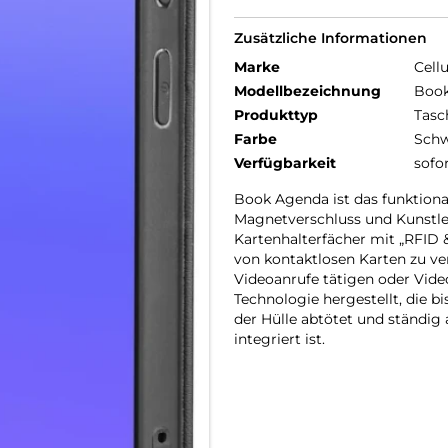
Zusätzliche Informationen
Marke
Cellu
Modellbezeichnung
Book
Produkttyp
Tasc
Farbe
Schw
Verfügbarkeit
sofo
Book Agenda ist das funktiona
Magnetverschluss und Kunstled
Kartenhalterfächer mit „RFID
von kontaktlosen Karten zu v
Videoanrufe tätigen oder Video
Technologie hergestellt, die 
der Hülle abtötet und ständig 
integriert ist.