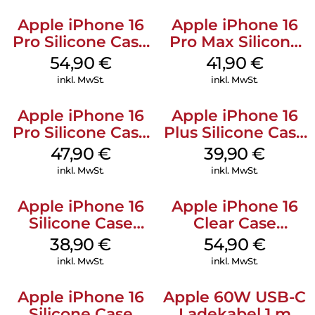
Apple iPhone 16
Apple iPhone 16
Pro Silicone Case
Pro Max Silicone
MagSafe Black
Case MagSafe
54,90
€
41,90
€
Ultramarine
inkl. MwSt.
inkl. MwSt.
Apple iPhone 16
Apple iPhone 16
Pro Silicone Case
Plus Silicone Case
MagSafe Denim
MagSafe Plum
47,90
€
39,90
€
inkl. MwSt.
inkl. MwSt.
Apple iPhone 16
Apple iPhone 16
Silicone Case
Clear Case
MagSafe
MagSafe
38,90
€
54,90
€
Ultramarine
Transparent
inkl. MwSt.
inkl. MwSt.
Apple iPhone 16
Apple 60W USB-C
Silicone Case
Ladekabel 1 m