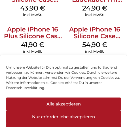
MagSafe Plum
Weiß
43,90
€
24,90
€
inkl. MwSt.
inkl. MwSt.
Apple iPhone 16
Apple iPhone 16
Plus Silicone Case
Silicone Case
MagSafe Stone
MagSafe Lake
41,90
€
54,90
€
Gray
Green
inkl. MwSt.
inkl. MwSt.
Um unsere Website für Dich optimal zu gestalten und fortlaufend
verbessern zu können, verwenden wir Cookies. Durch die weitere
Nutzung der Website stimmst Du der Verwendung von Cookies zu.
Impressum
Weitere Informationen zu Cookies erhältst Du in unserer
Datenschutzerklärung.
AGB
Datenschutz
Alle akzeptieren
Vertrag widerrufen
Nur erforderliche akzeptieren
Hinweis zur Batterieentsorgung