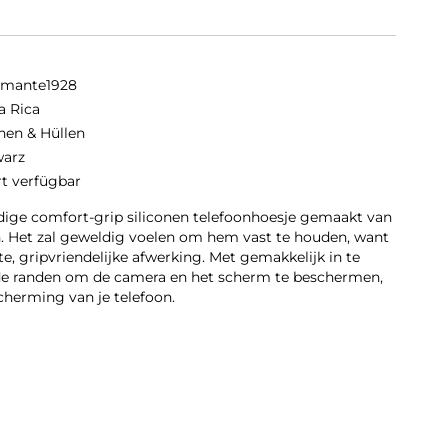
amante1928
a Rica
hen & Hüllen
arz
rt verfügbar
dige comfort-grip siliconen telefoonhoesje gemaakt van
n. Het zal geweldig voelen om hem vast te houden, want
te, gripvriendelijke afwerking. Met gemakkelijk in te
e randen om de camera en het scherm te beschermen,
cherming van je telefoon.