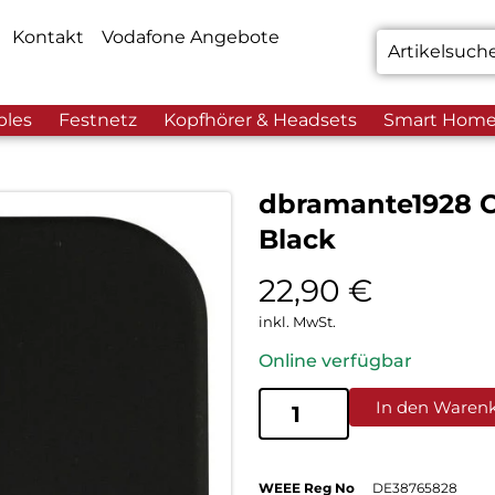
Kontakt
Vodafone Angebote
bles
Festnetz
Kopfhörer & Headsets
Smart Hom
dbramante1928 C
Black
22,90
€
inkl. MwSt.
Online verfügbar
In den Waren
WEEE Reg No
DE38765828