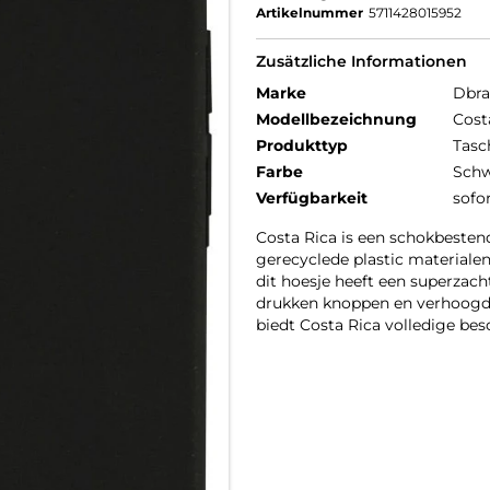
Artikelnummer
5711428015952
Zusätzliche Informationen
Marke
Dbr
Modellbezeichnung
Cost
Produkttyp
Tasc
Farbe
Schw
Verfügbarkeit
sofo
Costa Rica is een schokbesten
gerecyclede plastic materiale
dit hoesje heeft een superzach
drukken knoppen en verhoogd
biedt Costa Rica volledige bes