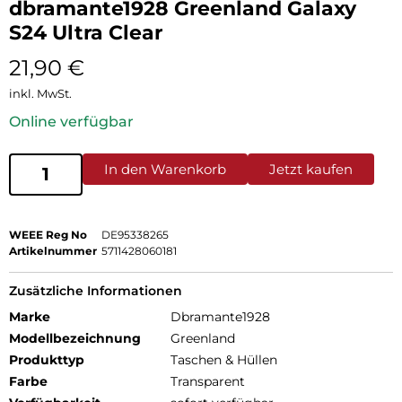
dbramante1928 Greenland Galaxy
S24 Ultra Clear
21,90
€
inkl. MwSt.
Online verfügbar
In den Warenkorb
Jetzt kaufen
WEEE Reg No
DE95338265
Artikelnummer
5711428060181
Zusätzliche Informationen
Marke
Dbramante1928
Modellbezeichnung
Greenland
Produkttyp
Taschen & Hüllen
Farbe
Transparent