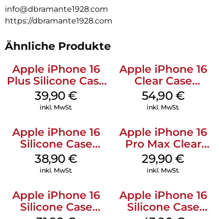
info@dbramante1928.com
https://dbramante1928.com
Ähnliche Produkte
Apple iPhone 16
Apple iPhone 16
Plus Silicone Case
Clear Case
MagSafe Plum
MagSafe
39,90
€
54,90
€
Transparent
inkl. MwSt.
inkl. MwSt.
Apple iPhone 16
Apple iPhone 16
Silicone Case
Pro Max Clear
MagSafe
Case MagSafe
38,90
€
29,90
€
Ultramarine
Transparent
inkl. MwSt.
inkl. MwSt.
Apple iPhone 16
Apple iPhone 16
Silicone Case
Silicone Case
MagSafe Fuchsia
MagSafe Plum