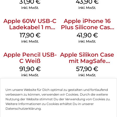
31,90
€
43,90
€
inkl. MwSt.
inkl. MwSt.
Apple 60W USB-C
Apple iPhone 16
Ladekabel 1 m
Plus Silicone Case
Weiß
MagSafe Stone
17,90
€
41,90
€
Gray
inkl. MwSt.
inkl. MwSt.
Apple Pencil USB-
Apple Silikon Case
C Weiß
mit MagSafe
iPhone 14 Pro
91,90
€
57,90
€
(PRODUCT)RED
inkl. MwSt.
inkl. MwSt.
Um unsere Website für Dich optimal zu gestalten und fortlaufend
verbessern zu können, verwenden wir Cookies. Durch die weitere
Nutzung der Website stimmst Du der Verwendung von Cookies zu.
Impressum
Weitere Informationen zu Cookies erhältst Du in unserer
Datenschutzerklärung.
AGB