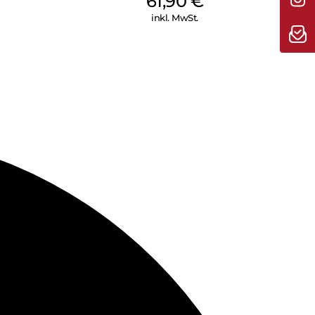
61,90
€
inkl. MwSt.