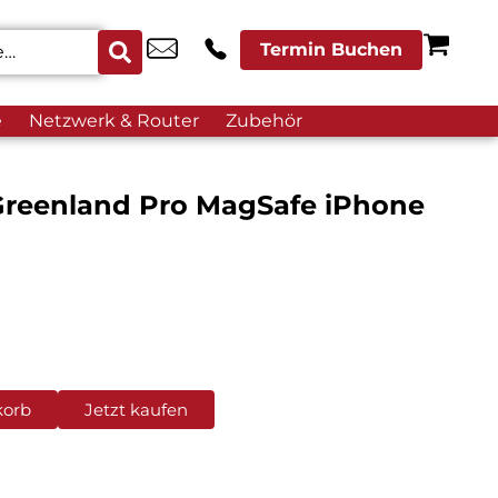
Termin Buchen
e
Netzwerk & Router
Zubehör
reenland Pro MagSafe iPhone
korb
Jetzt kaufen