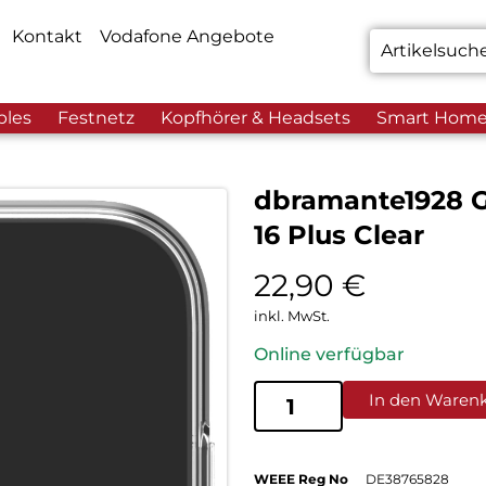
Kontakt
Vodafone Angebote
bles
Festnetz
Kopfhörer & Headsets
Smart Hom
dbramante1928 G
16 Plus Clear
22,90
€
inkl. MwSt.
Online verfügbar
In den Waren
WEEE Reg No
DE38765828