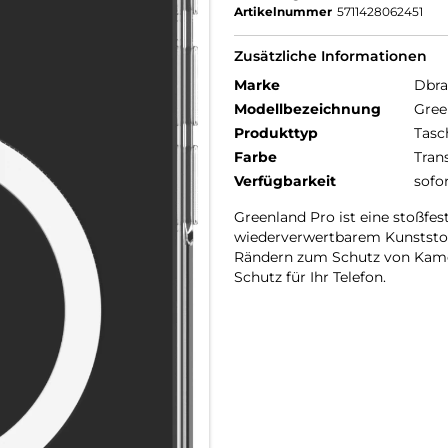
Artikelnummer
5711428062451
Zusätzliche Informationen
Marke
Dbr
Modellbezeichnung
Gree
Produkttyp
Tasc
Farbe
Tran
Verfügbarkeit
sofo
Greenland Pro ist eine stoßfes
wiederverwertbarem Kunststoff
Rändern zum Schutz von Kame
Schutz für Ihr Telefon.