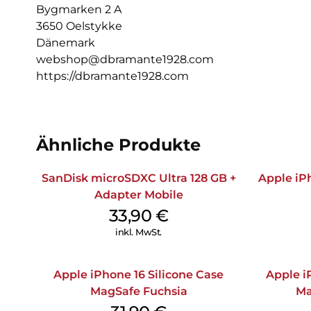
Bygmarken 2 A
3650 Oelstykke
Dänemark
webshop@dbramante1928.com
https://dbramante1928.com
Ähnliche Produkte
SanDisk microSDXC Ultra 128 GB +
Apple iPh
Adapter Mobile
33,90
€
inkl. MwSt.
Apple iPhone 16 Silicone Case
Apple i
MagSafe Fuchsia
Ma