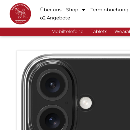
Über uns
Shop
Terminbuchung
o2 Angebote
Mobiltelefone
Tablets
Weara