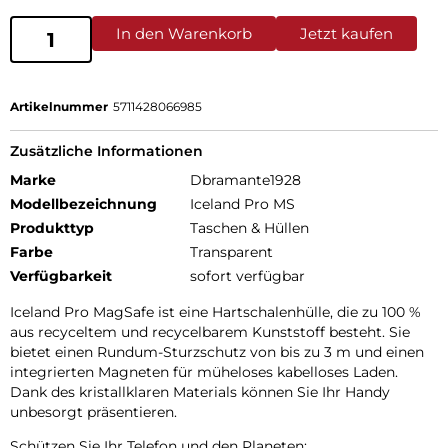
In den Warenkorb
Jetzt kaufen
Artikelnummer
5711428066985
Zusätzliche Informationen
Marke
Dbramante1928
Modellbezeichnung
Iceland Pro MS
Produkttyp
Taschen & Hüllen
Farbe
Transparent
Verfügbarkeit
sofort verfügbar
Iceland Pro MagSafe ist eine Hartschalenhülle, die zu 100 %
aus recyceltem und recycelbarem Kunststoff besteht. Sie
bietet einen Rundum-Sturzschutz von bis zu 3 m und einen
integrierten Magneten für müheloses kabelloses Laden.
Dank des kristallklaren Materials können Sie Ihr Handy
unbesorgt präsentieren.
Schützen Sie Ihr Telefon und den Planeten: