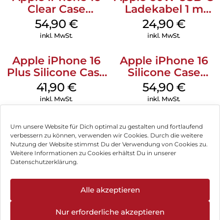
Clear Case
Ladekabel 1 m
MagSafe
Weiß
54,90
€
24,90
€
Transparent
inkl. MwSt.
inkl. MwSt.
Apple iPhone 16
Apple iPhone 16
Plus Silicone Case
Silicone Case
MagSafe Stone
MagSafe Lake
41,90
€
54,90
€
Gray
Green
inkl. MwSt.
inkl. MwSt.
Um unsere Website für Dich optimal zu gestalten und fortlaufend
verbessern zu können, verwenden wir Cookies. Durch die weitere
Nutzung der Website stimmst Du der Verwendung von Cookies zu.
Impressum
Weitere Informationen zu Cookies erhältst Du in unserer
Datenschutzerklärung.
AGB
Datenschutz
Alle akzeptieren
Vertrag widerrufen
Nur erforderliche akzeptieren