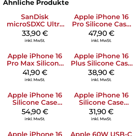
Ähnliche Produkte
Aussehen Ihres Telefons zu zeigen und gleichzeitig einen
robusten Schutz zu genießen.
SanDisk
Apple iPhone 16
microSDXC Ultra
Pro Silicone Case
128 GB + Adapter
MagSafe Denim
33,90
€
47,90
€
Mobile
inkl. MwSt.
inkl. MwSt.
Apple iPhone 16
Apple iPhone 16
Pro Max Silicone
Plus Silicone Case
Case MagSafe
MagSafe Denim
41,90
€
38,90
€
Ultramarine
inkl. MwSt.
inkl. MwSt.
Apple iPhone 16
Apple iPhone 16
Silicone Case
Silicone Case
MagSafe Black
MagSafe Fuchsia
54,90
€
31,90
€
inkl. MwSt.
inkl. MwSt.
Apple iPhone 16
Apple 60W USB-C