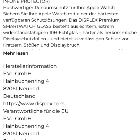
IN-ONE PROTECTOR)
Hochwertiger Rundumschutz für Ihre Apple Watch
Sichern Sie Ihre Apple Watch mit einer der härtesten
verfügbaren Schutzlösungen: Das DISPLEX Premium
SMARTWATCH GLASS besteht aus echtem, extrem
widerstandsfähigem 10H-Echtglas – härter als herkömmliche
Displayschutzfolien – und bietet zuverlässigen Schutz vor
Kratzern, Stößen und Displaybruch.
Dank des schlanken, transparenten Rahmens aus stoßfestem
Mehr lesen
Polycarbonat wird nicht nur das Display, sondern das
gesamte Gehäuse geschützt – ohne aufzutragen oder die
Herstellerinformation
Bedienung zu beeinträchtigen. Die integrierte umlaufende
E.V.I. GmbH
Dichtung sorgt für eine IP68-Zertifizierung, die die Uhr
Hainbuchenring 4
effektiv vor Wasser und Staub schützt – ideal für sportliche
82061 Neuried
Aktivitäten, Outdoor-Einsätze und den täglichen Gebrauch.
Eine High-Tech-Anti-Fingerprint-Beschichtung reduziert
Deutschland
Fingerabdrücke und erleichtert die Reinigung, während die
https://www.displex.com
reaktionsschnelle Touch- und Button-Bedienung vollständig
Verantwortliche für die EU
erhalten bleibt. Die Uhr lässt sich zudem komfortabel laden,
E.V.I. GmbH
ohne den Schutz entfernen zu müssen. Dank Snap-On-
Hainbuchenring 4
Technologie ist die Montage ebenso einfach wie die
Entfernung – ganz ohne Werkzeug.
82061 Neuried
Produktvorteile auf einen Blick: