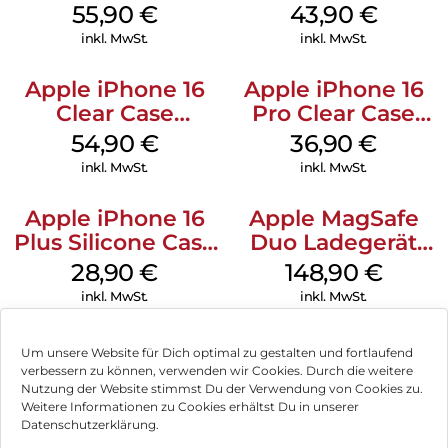
Case MagSafe
MagSafe Plum
55,90
€
43,90
€
Stone Gray
inkl. MwSt.
inkl. MwSt.
Apple iPhone 16
Apple iPhone 16
Clear Case
Pro Clear Case
MagSafe
MagSafe
54,90
€
36,90
€
Transparent
Transparent
inkl. MwSt.
inkl. MwSt.
Apple iPhone 16
Apple MagSafe
Plus Silicone Case
Duo Ladegerät
MagSafe Black
Weiß
28,90
€
148,90
€
inkl. MwSt.
inkl. MwSt.
Um unsere Website für Dich optimal zu gestalten und fortlaufend
verbessern zu können, verwenden wir Cookies. Durch die weitere
Nutzung der Website stimmst Du der Verwendung von Cookies zu.
Impressum
Weitere Informationen zu Cookies erhältst Du in unserer
Datenschutzerklärung.
AGB