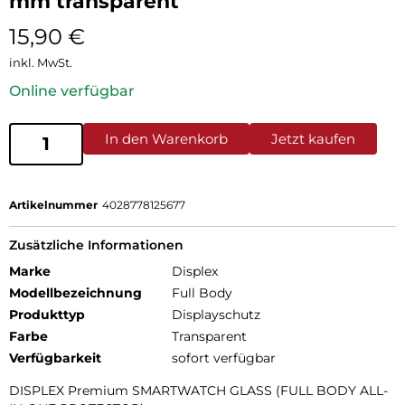
mm transparent
15,90
€
inkl. MwSt.
Online verfügbar
In den Warenkorb
Jetzt kaufen
Artikelnummer
4028778125677
Zusätzliche Informationen
Marke
Displex
Modellbezeichnung
Full Body
Produkttyp
Displayschutz
Farbe
Transparent
Verfügbarkeit
sofort verfügbar
DISPLEX Premium SMARTWATCH GLASS (FULL BODY ALL-