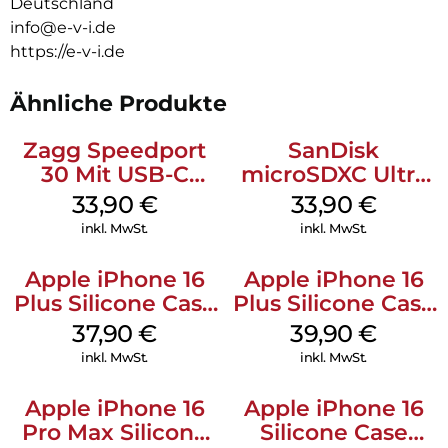
Deutschland
Extrem hartes 10H-Echtglas: Maximale Kratz- und
info@e-v-i.de
Stoßfestigkeit
https://e-v-i.de
Full Body Schutz: Display & Gehäuse in einer Lösung
gesichert
IP68-zertifiziert: Staub- und wasserdicht durch umlaufende
Ähnliche Produkte
Dichtung
Volle Funktionalität: Touch, Tasten & Laden wie gewohnt
Zagg Speedport
SanDisk
nutzbar
30 Mit USB-C
microSDXC Ultra
Schnelle Montage: Aufklipsen statt aufkleben –
Kabel Weiß
128 GB + Adapter
rückstandsfrei entfernbar
33,90
€
33,90
€
Erleben Sie kompromisslosen Schutz und höchste
Mobile
inkl. MwSt.
inkl. MwSt.
Alltagstauglichkeit – mit der innovativen Schutzlösung von
DISPLEX.
Apple iPhone 16
Apple iPhone 16
Plus Silicone Case
Plus Silicone Case
MagSafe Lake
MagSafe Plum
37,90
€
39,90
€
Green
inkl. MwSt.
inkl. MwSt.
Apple iPhone 16
Apple iPhone 16
Pro Max Silicone
Silicone Case