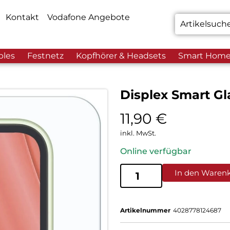
Kontakt
Vodafone Angebote
bles
Festnetz
Kopfhörer & Headsets
Smart Hom
Displex Smart Gl
11,90
€
inkl. MwSt.
Online verfügbar
In den Waren
Artikelnummer
4028778124687