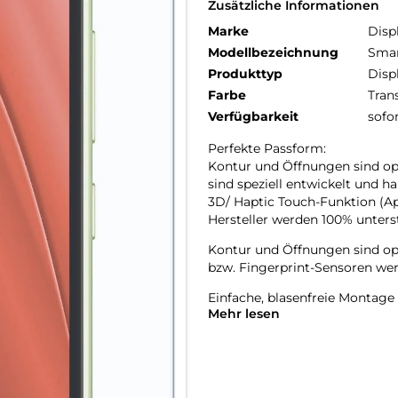
Zusätzliche Informationen
Marke
Disp
Modellbezeichnung
Smar
Produkttyp
Disp
Farbe
Tran
Verfügbarkeit
sofo
Perfekte Passform:
Kontur und Öffnungen sind op
sind speziell entwickelt und h
3D/ Haptic Touch-Funktion (Ap
Hersteller werden 100% unterst
Kontur und Öffnungen sind op
bzw. Fingerprint-Sensoren wer
Einfache, blasenfreie Montage
Mehr lesen
Unzerbrechlich durch perfekte
mit der Flexibilität von Kunstst
Kratzer-resistent: Die flexibl
schützt das Display wirkungsvo