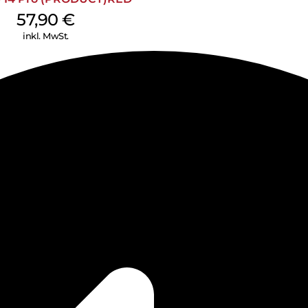
57,90
€
inkl. MwSt.