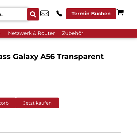
Termin Buchen
e
Netzwerk & Router
Zubehör
ass Galaxy A56 Transparent
korb
Jetzt kaufen