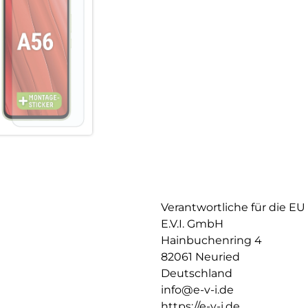
Verantwortliche für die EU
E.V.I. GmbH
Hainbuchenring 4
82061 Neuried
Deutschland
info@e-v-i.de
https://e-v-i.de