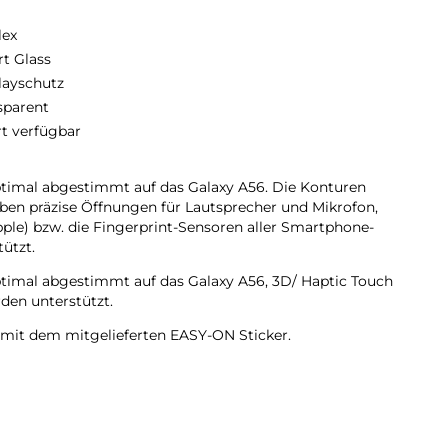
lex
t Glass
layschutz
sparent
rt verfügbar
timal abgestimmt auf das Galaxy A56. Die Konturen
aben präzise Öffnungen für Lautsprecher und Mikrofon,
ple) bzw. die Fingerprint-Sensoren aller Smartphone-
ützt.
timal abgestimmt auf das Galaxy A56, 3D/ Haptic Touch
den unterstützt.
 mit dem mitgelieferten EASY-ON Sticker.
n Material-Mix: verbindet die Oberflächenhärte von Glas
off.
e Schutzfolie mit Glas-Beschichtung (Oberflächenhärte 9H)
ll vor Kratzern.