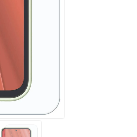
Maximale Transparenz (>92%) u
dünn (0,3mm).
Schmutzabweisend: High-Tech 
beste Touch-Funktion.