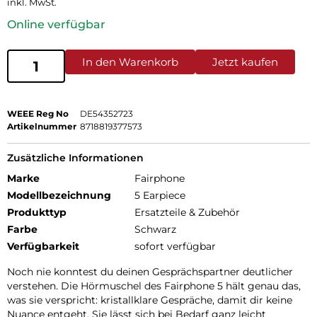
inkl. MwSt.
Online verfügbar
In den Warenkorb
Jetzt kaufen
WEEE Reg No
DE54352723
Artikelnummer
8718819377573
Zusätzliche Informationen
Marke
Fairphone
Modellbezeichnung
5 Earpiece
Produkttyp
Ersatzteile & Zubehör
Farbe
Schwarz
Verfügbarkeit
sofort verfügbar
Noch nie konntest du deinen Gesprächspartner deutlicher
verstehen. Die Hörmuschel des Fairphone 5 hält genau das,
was sie verspricht: kristallklare Gespräche, damit dir keine
Nuance entgeht. Sie lässt sich bei Bedarf ganz leicht