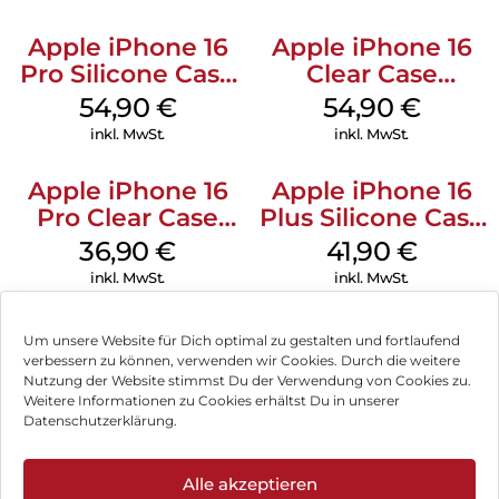
Apple iPhone 16
Apple iPhone 16
Pro Silicone Case
Clear Case
MagSafe Black
MagSafe
54,90
€
54,90
€
Transparent
inkl. MwSt.
inkl. MwSt.
Apple iPhone 16
Apple iPhone 16
Pro Clear Case
Plus Silicone Case
MagSafe
MagSafe Stone
36,90
€
41,90
€
Transparent
Gray
inkl. MwSt.
inkl. MwSt.
Um unsere Website für Dich optimal zu gestalten und fortlaufend
verbessern zu können, verwenden wir Cookies. Durch die weitere
Nutzung der Website stimmst Du der Verwendung von Cookies zu.
Impressum
Weitere Informationen zu Cookies erhältst Du in unserer
Datenschutzerklärung.
AGB
Datenschutz
Alle akzeptieren