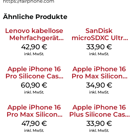
https://fairphone.com
Ähnliche Produkte
Lenovo kabellose
SanDisk
Mehrfachgerät
microSDXC Ultra
Luna Grey
128 GB + Adapter
42,90
€
33,90
€
Mobile
inkl. MwSt.
inkl. MwSt.
Apple iPhone 16
Apple iPhone 16
Pro Silicone Case
Pro Max Silicone
MagSafe Stone
Case MagSafe
60,90
€
34,90
€
Gray
Denim
inkl. MwSt.
inkl. MwSt.
Apple iPhone 16
Apple iPhone 16
Pro Max Silicone
Plus Silicone Case
Case MagSafe
MagSafe Lake
47,90
€
33,90
€
Black
Green
inkl. MwSt.
inkl. MwSt.