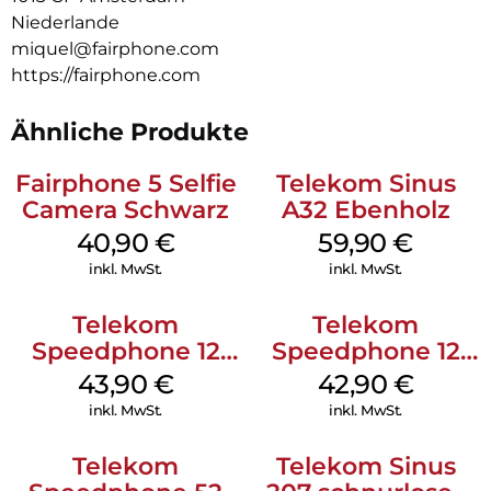
Niederlande
miquel@fairphone.com
https://fairphone.com
Ähnliche Produkte
Fairphone 5 Selfie
Telekom Sinus
Camera Schwarz
A32 Ebenholz
40,90
€
59,90
€
inkl. MwSt.
inkl. MwSt.
Telekom
Telekom
Speedphone 12
Speedphone 12
Weiß
Schwarz
43,90
€
42,90
€
inkl. MwSt.
inkl. MwSt.
Telekom
Telekom Sinus