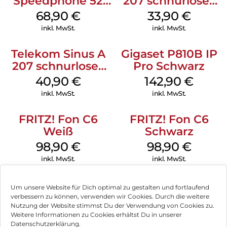
Speedphone 52
207 schnurloses
Schwarz
analog Telefon
68,90
€
33,90
€
Schwarz
inkl. MwSt.
inkl. MwSt.
Telekom Sinus A
Gigaset P810B IP
207 schnurloses
Pro Schwarz
analog Telefon
40,90
€
142,90
€
Schwarz
inkl. MwSt.
inkl. MwSt.
FRITZ! Fon C6
FRITZ! Fon C6
Weiß
Schwarz
98,90
€
98,90
€
inkl. MwSt.
inkl. MwSt.
Um unsere Website für Dich optimal zu gestalten und fortlaufend
verbessern zu können, verwenden wir Cookies. Durch die weitere
Nutzung der Website stimmst Du der Verwendung von Cookies zu.
Impressum
Weitere Informationen zu Cookies erhältst Du in unserer
Datenschutzerklärung.