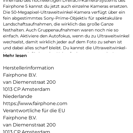
Innerhalb des hochwertigen Dreifach-Kamera-Systems des
Fairphone 5 kannst du jetzt auch einzelne Kameras ersetzen.
Die 50-Megapixel-Ultraweitwinkel-Kamera verfügt über ein
fein abgestimmtes Sony-Prime-Objektiv für spektakuläre
Landschaftsaufnahmen, die wirklich das große Ganze
festhalten. Auch Gruppenaufnahmen waren noch nie so
einfach. Aktiviere den Autofokus, wenn du zu Ultraweitwinkel
wechselst, damit wirklich jeder auf dem Foto zu sehen ist
und dabei alles scharf bleibt. Du kannst die Ultraweitwinkel-
Kamera auch für kreative Nahaufnahmen verwenden!
Mehr lesen
Hinweis: Nur für das Fairphone 5. Nicht mit älteren Modellen
Herstellerinformation
kompatibel.
Fairphone B.V.
van Diemenstraat 200
1013 CP Amsterdam
Niederlande
https://www.fairphone.com
Verantwortliche für die EU
Fairphone B.V.
van Diemenstraat 200
1013 CP Amsterdam