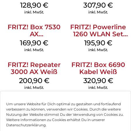
Die neuesten Technologien:
128,90
€
307,90
€
Die leistungsstarke Hardware der FRITZ!Box 5590 Fiber
inkl. MwSt.
inkl. MwSt.
bringt Höchstgeschwindigkeit ins Heimnetz – neben
unglaublich schnellem Wi-Fi 6 gibt es auch vier Gigabit-
FRITZ! Box 7530
FRITZ! Powerline
LAN-Ports – der 2,5-Gigabit-WAN-Port lässt sich als 2,5-
AX
1260 WLAN Set
Gigabit-LAN-Port konfigurieren . An die beiden USB-3.0-
(Tarifvermarktung)
Weiß
Schnittstellen können Sie Festplatten für den FRITZ!NAS-
169,90
€
195,90
€
Weiß
Netzwerkspeicher anschließen oder Drucker im Netzwerk
inkl. MwSt.
inkl. MwSt.
freigeben.
Telefonieren macht Spaß:
FRITZ! Repeater
FRITZ! Box 6690
3000 AX Weiß
Kabel Weiß
Die leistungsstarke Telefonanlage der FRITZ!Box 5590 Fiber
sorgt für vollen Telefoniekomfort: Schließen Sie analoge und
200,90
€
320,90
€
DECT-Telefone an , richten Sie bis zu fünf Anrufbeantworter
inkl. MwSt.
inkl. MwSt.
ein, verwalten Sie Anruflisten oder erhalten Sie E-Mail-
Benachrichtigungen über verpasste Anrufe oder neue
Sprachnachrichten. Sie können auch Online-Kontakte von
Um unsere Website für Dich optimal zu gestalten und fortlaufend
Google, Apple iCloud und mehr mit Ihrer FRITZ!Box
verbessern zu können, verwenden wir Cookies. Durch die weitere
synchronisieren .
Nutzung der Website stimmst Du der Verwendung von Cookies zu.
Impressum
Weitere Informationen zu Cookies erhältst Du in unserer
Der Hub für Ihren FRITZ! Intelligentes Zuhause:
Datenschutzerklärung.
AGB