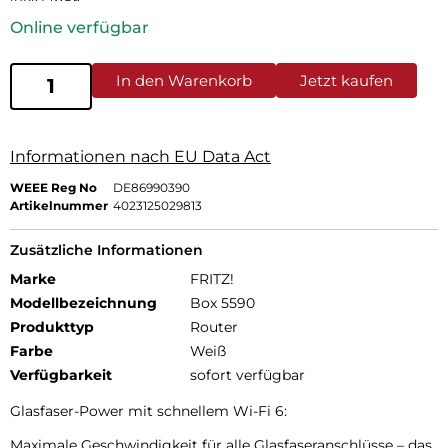
Online verfügbar
In den Warenkorb
Jetzt kaufen
Informationen nach EU Data Act
WEEE Reg No
DE86990390
Artikelnummer
4023125029813
Zusätzliche Informationen
Marke
FRITZ!
Modellbezeichnung
Box 5590
Produkttyp
Router
Farbe
Weiß
Verfügbarkeit
sofort verfügbar
Glasfaser-Power mit schnellem Wi-Fi 6:
Maximale Geschwindigkeit für alle Glasfaseranschlüsse – das