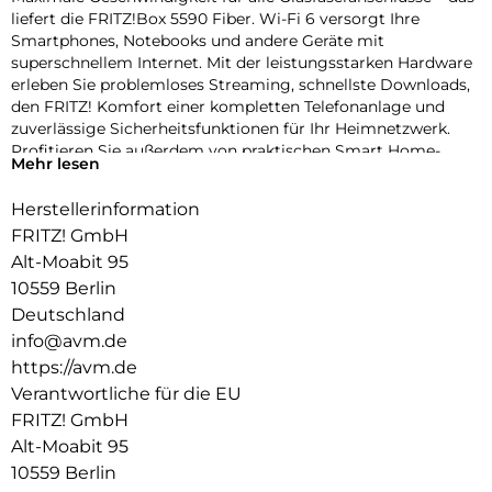
liefert die FRITZ!Box 5590 Fiber. Wi-Fi 6 versorgt Ihre
Smartphones, Notebooks und andere Geräte mit
superschnellem Internet. Mit der leistungsstarken Hardware
erleben Sie problemloses Streaming, schnellste Downloads,
den FRITZ! Komfort einer kompletten Telefonanlage und
zuverlässige Sicherheitsfunktionen für Ihr Heimnetzwerk.
Profitieren Sie außerdem von praktischen Smart Home-
Mehr lesen
Funktionen und den kostenlosen FRITZ!Apps .
Herstellerinformation
Highspeed Wi-Fi 6 für Ihr Heimnetzwerk:
FRITZ! GmbH
Die FRITZ!Box 5590 Fiber ist ein echter WLAN-Sprinter: Mit
Alt-Moabit 95
dem neuen Wi-Fi 6- Standard erreicht sie Geschwindigkeiten
10559 Berlin
von bis zu 2.400 Mbit/s (5 GHz) und 1.200 Mbit/s (2,4 GHz). Die
4 x 4-Antennenkonfiguration ermöglicht
Deutschland
Hochgeschwindigkeits-WLAN , auch wenn mehrere Geräte
info@avm.de
gleichzeitig aktiv sind.
https://avm.de
Verantwortliche für die EU
Darüber hinaus unterstützt die FRITZ!Box 5590 Fiber
etablierte Standards wie WLAN 5 und 4 und sorgt so für
FRITZ! GmbH
volle Kompatibilität mit allen Geräten.
Alt-Moabit 95
10559 Berlin
Mesh-WLAN mit FRITZ: