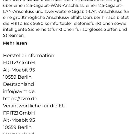
über einen 2,5-Gigabit-WAN-Anschluss, einen 2,5-Gigabit-
LAN-Anschluss und zwei weitere Gigabit-LAN-Anschlüsse für
eine größtmögliche Anschlussvielfalt. Darüber hinaus bietet
die FRITZ!Box 5690 komfortable Telefoniefunktionen sowie
intelligente Sicherheitsfunktionen für sorgloses Surfen und
Streamen.
Mehr lesen
Wi-Fi 7 – Die neue Generation WLAN mit Multi-Gigabit!:
Wi-Fi 7 bringt höchste WLAN-Geschwindigkeiten und bietet
Herstellerinformation
noch stärkere Verbindungen für viele Geräte. Es ist daher
FRITZ! GmbH
ideal für Echtzeitanwendungen wie Gaming, Virtual Reality
oder Videokonferenzen. Wi-Fi 7 ist perfekt in die FRITZ!-
Alt-Moabit 95
Umgebung integriert – alle WLAN-Geräte arbeiten im WLAN
10559 Berlin
Mesh optimal zusammen und bieten Ihnen
Deutschland
Höchstgeschwindigkeit.
info@avm.de
Die neueste WLAN-Generation hat einige Tricks gelernt, um
https://avm.de
Ihr WLAN-Erlebnis zu perfektionieren: Multi-Link-Operation
Verantwortliche für die EU
(MLO) ermöglicht Wi-Fi-7-Geräten auf mehreren
FRITZ! GmbH
Frequenzbändern gleichzeitig Daten zu senden und zu
Alt-Moabit 95
empfangen. Mit dem Punctured Mode kann Ihr WLAN
10559 Berlin
Störungen umschiffen. Ihre FRITZ!Box kümmert sich ganz
automatisch um die beste Verbindung.