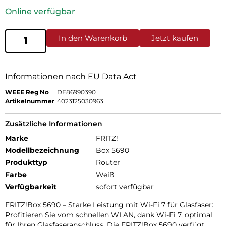
Online verfügbar
In den Warenkorb
Jetzt kaufen
Informationen nach EU Data Act
WEEE Reg No
DE86990390
Artikelnummer
4023125030963
Zusätzliche Informationen
Marke
FRITZ!
Modellbezeichnung
Box 5690
Produkttyp
Router
Farbe
Weiß
Verfügbarkeit
sofort verfügbar
FRITZ!Box 5690 – Starke Leistung mit Wi-Fi 7 für Glasfaser:
Profitieren Sie vom schnellen WLAN, dank Wi-Fi 7, optimal
für Ihren Glasfaseranschluss. Die FRITZ!Box 5690 verfügt