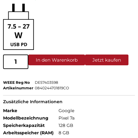
In den Warenkorb
Jetzt kaufen
WEEE Reg No
DE57403598
Artikelnummer
0840244701819CO
Zusätzliche Informationen
Marke
Google
Modellbezeichnung
Pixel 7a
Speicherkapazität
128 GB
Arbeitsspeicher (RAM)
8 GB