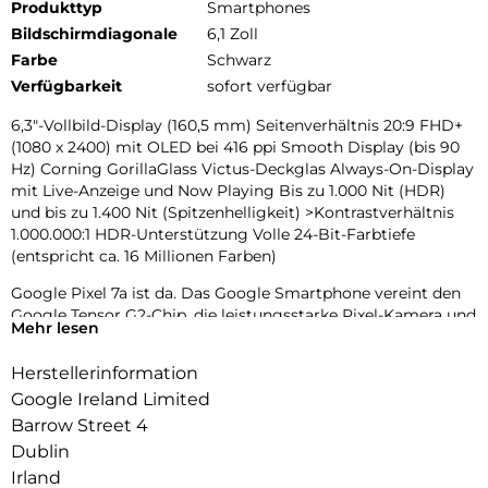
Produkttyp
Smartphones
Bildschirmdiagonale
6,1 Zoll
Farbe
Schwarz
Verfügbarkeit
sofort verfügbar
6,3″-Vollbild-Display (160,5 mm) Seitenverhältnis 20:9 FHD+
(1080 x 2400) mit OLED bei 416 ppi Smooth Display (bis 90
Hz) Corning GorillaGlass Victus-Deckglas Always-On-Display
mit Live-Anzeige und Now Playing Bis zu 1.000 Nit (HDR)
und bis zu 1.400 Nit (Spitzenhelligkeit) >Kontrastverhältnis
1.000.000:1 HDR-Unterstützung Volle 24-Bit-Farbtiefe
(entspricht ca. 16 Millionen Farben)
Google Pixel 7a ist da. Das Google Smartphone vereint den
Google Tensor G2-Chip, die leistungsstarke Pixel-Kamera und
Mehr lesen
Funktionen mit hervorragender Bewertung im Bereich
Sicherheit – zu einem erschwinglichen Preis.
Herstellerinformation
Das neue Smartphone von Google ist da: Google Pixel 7a.
Google Ireland Limited
Dank des Google Tensor G2-Chips ist es besonders schnell.
Barrow Street 4
Und mit der Pixel-Kamera gelingen beeindruckende Fotos
Dublin
und Videos. VPN von Google One trägt zum Schutz deiner
Irland
Daten bei. Pixel 7a-Funktionen erhielten eine hervorragende