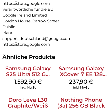
https://store.google.com
Bewertung im Bereich Sicherheit. Außerdem hält der Akku
den ganzen Tag. Und all das erhältst du zu einem
Verantwortliche für die EU
erschwinglichen Preis.
Google Ireland Limited
Gordon House, Barrow Street
Dublin
Irland
support-deutschland@google.com
https://store.google.com
Ähnliche Produkte
Samsung Galaxy
Samsung Galaxy
S25 Ultra 512 GB
XCover 7 EE 128
Titanium
GB Black
1.592,90
€
237,90
€
Silverblue
inkl. MwSt.
inkl. MwSt.
Doro Leva L30
Nothing Phone
Graphite/Weiß
(3a) 256 GB Black