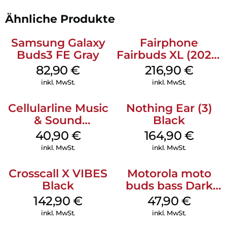
Ähnliche Produkte
Samsung Galaxy
Fairphone
Buds3 FE Gray
Fairbuds XL (2025)
Horizon Black
82,90
€
216,90
€
inkl. MwSt.
inkl. MwSt.
Cellularline Music
Nothing Ear (3)
& Sound
Black
Bluetooth
40,90
€
164,90
€
Headphone MAXI
inkl. MwSt.
inkl. MwSt.
3 Blue
Crosscall X VIBES
Motorola moto
Black
buds bass Dark
Shadow
142,90
€
47,90
€
inkl. MwSt.
inkl. MwSt.