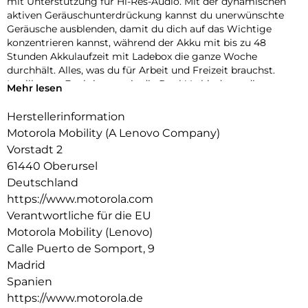
mit Unterstützung für Hi-Res-Audio. Mit der dynamischen
aktiven Geräuschunterdrückung kannst du unerwünschte
Geräusche ausblenden, damit du dich auf das Wichtige
konzentrieren kannst, während der Akku mit bis zu 48
Stunden Akkulaufzeit mit Ladebox die ganze Woche
durchhält. Alles, was du für Arbeit und Freizeit brauchst.
Intelligente Funktionen wie die Dual-Verbindung, die
Mehr lesen
Trageerkennung und die Berührungssteuerung machen das
Leben nahtlos, und das leichte, robuste Design ist für den
Herstellerinformation
täglichen Gebrauch ausgelegt.
Motorola Mobility (A Lenovo Company)
Vorstadt 2
61440 Oberursel
Deutschland
https://www.motorola.com
Verantwortliche für die EU
Motorola Mobility (Lenovo)
Calle Puerto de Somport, 9
Madrid
Spanien
https://www.motorola.de