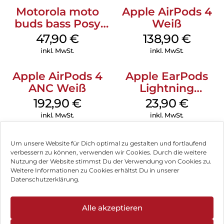
Motorola moto
Apple AirPods 4
buds bass Posy
Weiß
Green
47,90
€
138,90
€
inkl. MwSt.
inkl. MwSt.
Apple AirPods 4
Apple EarPods
ANC Weiß
Lightning
Anschluss Weiß
192,90
€
23,90
€
inkl. MwSt.
inkl. MwSt.
Um unsere Website für Dich optimal zu gestalten und fortlaufend
verbessern zu können, verwenden wir Cookies. Durch die weitere
Nutzung der Website stimmst Du der Verwendung von Cookies zu.
Impressum
Weitere Informationen zu Cookies erhältst Du in unserer
Datenschutzerklärung.
AGB
Datenschutz
Alle akzeptieren
Können wir Dir behilflich sein?