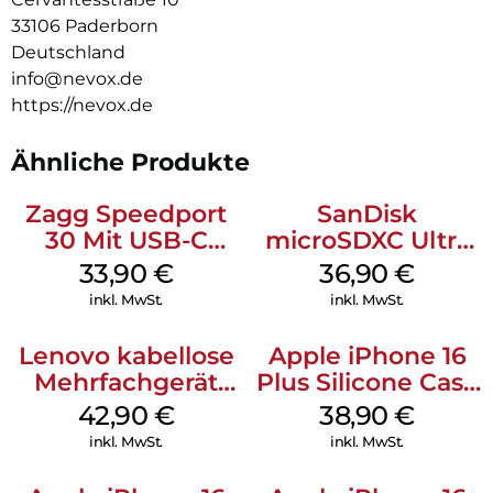
33106 Paderborn
Deutschland
info@nevox.de
https://nevox.de
Ähnliche Produkte
Zagg Speedport
SanDisk
30 Mit USB-C
microSDXC Ultra
Kabel Weiß
128 GB + Adapter
33,90
€
36,90
€
Mobile
inkl. MwSt.
inkl. MwSt.
Lenovo kabellose
Apple iPhone 16
Mehrfachgerät
Plus Silicone Case
Luna Grey
MagSafe Denim
42,90
€
38,90
€
inkl. MwSt.
inkl. MwSt.