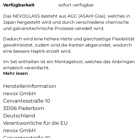
Verfügbarkeit
sofort verfügbar
Das NEVOGLASS besteht aus AGC (ASAHI Glas), welches in
Japan hergestellt wird und durch verschiedene chemische
und galvanotechnische Prozesse veredelt wird.
Dadurch wird eine höhere Härte und gleichzeitige Flexibilität
gewährleistet, zudem sind die Kanten abgerundet, wodurch
eine bessere Haptik erzielt wird.
Im Set enthalten ist ein Montagetool, welches das Anbringen
erheblich vereinfacht.
Mehr lesen
Glasdicke – 0.33mm
Eckenradius – 2.5D
Herstellerinformation
Material Art Crystal Klar
nevox GmbH
Cervantesstraße 10
33106 Paderborn
Deutschland
Verantwortliche für die EU
nevox GmbH
Cervantesstraße 10