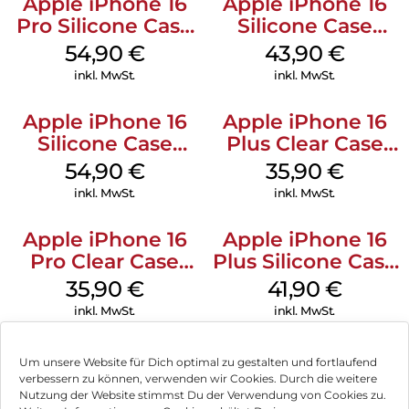
Apple iPhone 16
Apple iPhone 16
Pro Silicone Case
Silicone Case
MagSafe Black
MagSafe Plum
54,90
€
43,90
€
inkl. MwSt.
inkl. MwSt.
Apple iPhone 16
Apple iPhone 16
Silicone Case
Plus Clear Case
MagSafe Black
MagSafe
54,90
€
35,90
€
Transparent
inkl. MwSt.
inkl. MwSt.
Apple iPhone 16
Apple iPhone 16
Pro Clear Case
Plus Silicone Case
MagSafe
MagSafe Stone
35,90
€
41,90
€
Transparent
Gray
inkl. MwSt.
inkl. MwSt.
Um unsere Website für Dich optimal zu gestalten und fortlaufend
verbessern zu können, verwenden wir Cookies. Durch die weitere
Nutzung der Website stimmst Du der Verwendung von Cookies zu.