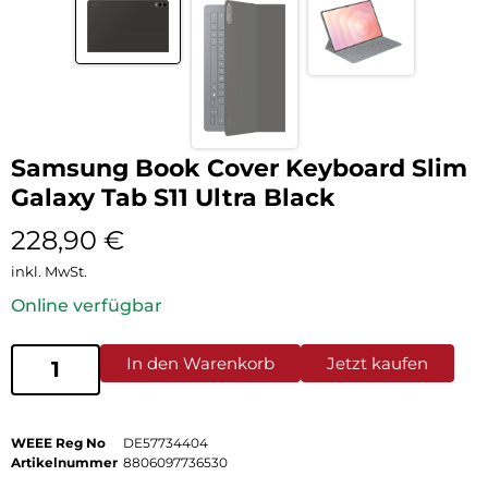
Samsung Book Cover Keyboard Slim
Galaxy Tab S11 Ultra Black
228,90
€
inkl. MwSt.
Online verfügbar
In den Warenkorb
Jetzt kaufen
WEEE Reg No
DE57734404
Artikelnummer
8806097736530