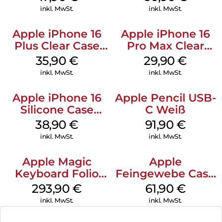
Black
Gray
inkl. MwSt.
inkl. MwSt.
Apple iPhone 16
Apple iPhone 16
Plus Clear Case
Pro Max Clear
MagSafe
Case MagSafe
35,90
€
29,90
€
Transparent
Transparent
inkl. MwSt.
inkl. MwSt.
Apple iPhone 16
Apple Pencil USB-
Silicone Case
C Weiß
MagSafe
38,90
€
91,90
€
Ultramarine
inkl. MwSt.
inkl. MwSt.
Apple Magic
Apple
Keyboard Folio
Feingewebe Case
iPad 10.9″ (10.Gen.)
iPhone 15 Pro
293,90
€
61,90
€
Weiß
MagSafe Schwarz
inkl. MwSt.
inkl. MwSt.