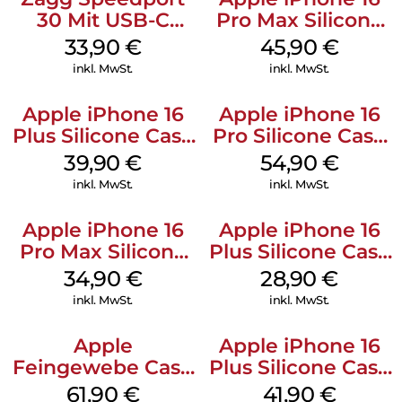
30 Mit USB-C
Pro Max Silicone
Kabel Weiß
Case MagSafe
33,90
€
45,90
€
Ultramarine
inkl. MwSt.
inkl. MwSt.
Apple iPhone 16
Apple iPhone 16
Plus Silicone Case
Pro Silicone Case
MagSafe Plum
MagSafe Black
39,90
€
54,90
€
inkl. MwSt.
inkl. MwSt.
Apple iPhone 16
Apple iPhone 16
Pro Max Silicone
Plus Silicone Case
Case MagSafe
MagSafe Black
34,90
€
28,90
€
Denim
inkl. MwSt.
inkl. MwSt.
Apple
Apple iPhone 16
Feingewebe Case
Plus Silicone Case
iPhone 15 Pro
MagSafe Stone
61,90
€
41,90
€