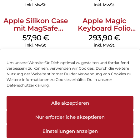
MagSafe Schwarz
Gray
inkl. MwSt.
inkl. MwSt.
Apple Silikon Case
Apple Magic
mit MagSafe
Keyboard Folio
iPhone 14 Pro
iPad 10.9″ (10.Gen.)
57,90
€
293,90
€
(PRODUCT)RED
Weiß
inkl. MwSt.
inkl. MwSt.
Um unsere Website für Dich optimal zu gestalten und fortlaufend
verbessern zu können, verwenden wir Cookies. Durch die weitere
Nutzung der Website stimmst Du der Verwendung von Cookies zu.
Impressum
Weitere Informationen zu Cookies erhältst Du in unserer
Datenschutzerklärung.
AGB
Datenschutz
Alle akzeptieren
Vertrag widerrufen
Nur erforderliche akzeptieren
Hinweis zur Batterieentsorgung
Einstellungen anzeigen
Newsletter