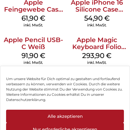
Apple
Apple iPhone 16
Feingewebe Case
Silicone Case
iPhone 15 Pro
MagSafe Lake
61,90
€
54,90
€
MagSafe Schwarz
Green
inkl. MwSt.
inkl. MwSt.
Apple Pencil USB-
Apple Magic
C Weiß
Keyboard Folio
iPad 10.9″ (10.Gen.)
91,90
€
293,90
€
Weiß
inkl. MwSt.
inkl. MwSt.
Um unsere Website für Dich optimal zu gestalten und fortlaufend
verbessern zu können, verwenden wir Cookies. Durch die weitere
Nutzung der Website stimmst Du der Verwendung von Cookies zu.
Impressum
Weitere Informationen zu Cookies erhältst Du in unserer
Datenschutzerklärung.
AGB
Datenschutz
Alle akzeptieren
Vertrag widerrufen
Nur erforderliche akzeptieren