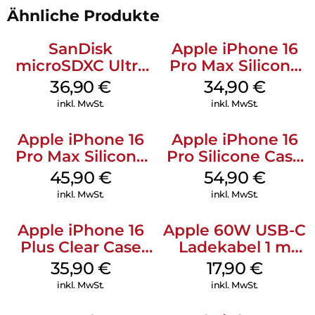
Ähnliche Produkte
SanDisk
Apple iPhone 16
microSDXC Ultra
Pro Max Silicone
128 GB + Adapter
Case MagSafe
36,90
€
34,90
€
Mobile
Denim
inkl. MwSt.
inkl. MwSt.
Apple iPhone 16
Apple iPhone 16
Pro Max Silicone
Pro Silicone Case
Case MagSafe
MagSafe Black
45,90
€
54,90
€
Ultramarine
inkl. MwSt.
inkl. MwSt.
Apple iPhone 16
Apple 60W USB-C
Plus Clear Case
Ladekabel 1 m
MagSafe
Weiß
35,90
€
17,90
€
Transparent
inkl. MwSt.
inkl. MwSt.