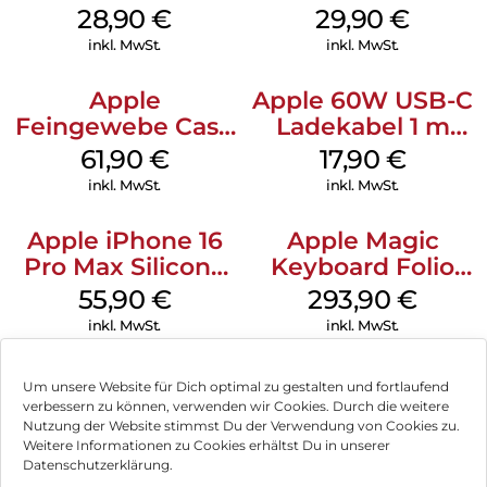
MagSafe Black
Case MagSafe
28,90
€
29,90
€
Transparent
inkl. MwSt.
inkl. MwSt.
Apple
Apple 60W USB-C
Feingewebe Case
Ladekabel 1 m
iPhone 15 Pro
Weiß
61,90
€
17,90
€
MagSafe Schwarz
inkl. MwSt.
inkl. MwSt.
Apple iPhone 16
Apple Magic
Pro Max Silicone
Keyboard Folio
Case MagSafe
iPad 10.9″ (10.Gen.)
55,90
€
293,90
€
Stone Gray
Weiß
inkl. MwSt.
inkl. MwSt.
Um unsere Website für Dich optimal zu gestalten und fortlaufend
verbessern zu können, verwenden wir Cookies. Durch die weitere
Nutzung der Website stimmst Du der Verwendung von Cookies zu.
Impressum
Weitere Informationen zu Cookies erhältst Du in unserer
Datenschutzerklärung.
AGB