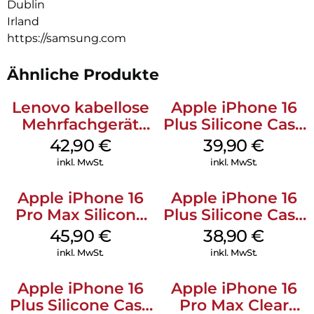
Dublin
Irland
https://samsung.com
Ähnliche Produkte
Lenovo kabellose
Apple iPhone 16
Mehrfachgerät
Plus Silicone Case
Luna Grey
MagSafe Plum
42,90
€
39,90
€
inkl. MwSt.
inkl. MwSt.
Apple iPhone 16
Apple iPhone 16
Pro Max Silicone
Plus Silicone Case
Case MagSafe
MagSafe Denim
45,90
€
38,90
€
Ultramarine
inkl. MwSt.
inkl. MwSt.
Apple iPhone 16
Apple iPhone 16
Plus Silicone Case
Pro Max Clear