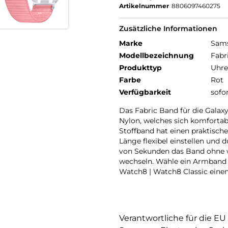
Artikelnummer
8806097460275
Zusätzliche Informationen
Marke
Sam
Modellbezeichnung
Fabr
Produkttyp
Uhr
Farbe
Rot
Verfügbarkeit
sofo
Das Fabric Band für die Galax
Nylon, welches sich komfortab
Stoffband hat einen praktische
Länge flexibel einstellen und 
von Sekunden das Band ohne w
wechseln. Wähle ein Armband d
Watch8 | Watch8 Classic einen
Verantwortliche für die EU