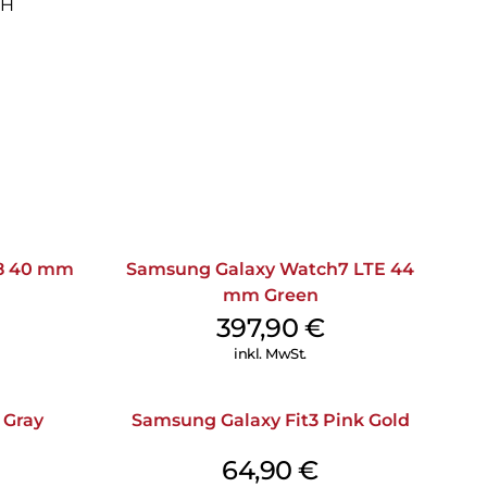
bH
8 40 mm
Samsung Galaxy Watch7 LTE 44
mm Green
397,90
€
inkl. MwSt.
 Gray
Samsung Galaxy Fit3 Pink Gold
64,90
€