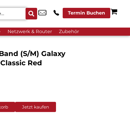
Termin Buchen
e
Netzwerk & Router
Zubehör
Band (S/M) Galaxy
Classic Red
korb
Jetzt kaufen