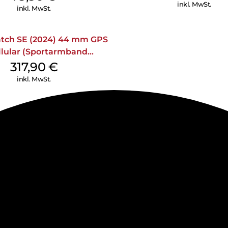
inkl. MwSt.
inkl. MwSt.
tch SE (2024) 44 mm GPS
llular (Sportarmband
nacht M/L) Mitternacht
317,90
€
inkl. MwSt.