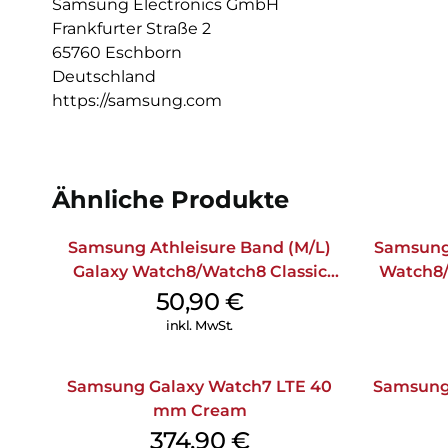
Samsung Electronics GmbH
Frankfurter Straße 2
65760 Eschborn
Deutschland
https://samsung.com
Ähnliche Produkte
Samsung Athleisure Band (M/L)
Samsung 
Galaxy Watch8/Watch8 Classic
Watch8/
Green
50,90
€
inkl. MwSt.
Samsung Galaxy Watch7 LTE 40
Samsung 
mm Cream
374,90
€