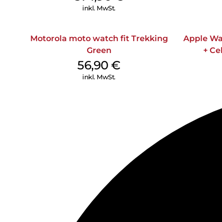
inkl. MwSt.
Motorola moto watch fit Trekking
Apple Wa
Green
+ Ce
Mitter
56,90
€
inkl. MwSt.