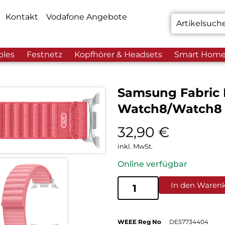
Kontakt
Vodafone Angebote
bles
Festnetz
Kopfhörer & Headsets
Smart Hom
Samsung Fabric 
Watch8/Watch8 
32,90
€
inkl. MwSt.
Online verfügbar
In den Waren
WEEE Reg No
DE57734404