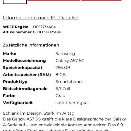
Informationen nach EU Data Act
WEEE Reg No
DE57734404
Artikelnummer
8806099025847
Zusätzliche Informationen
Marke
Samsung
Modellbezeichnung
Galaxy A57 5G
Speicherkapazität
256 GB
Arbeitsspeicher (RAM)
8 GB
Produkttyp
Smartphones
Bildschirmdiagonale
6,7 Zoll
Farbe
Grau
Verfügbarkeit
sofort verfügbar
Schlank im Design. Stark im Alltag.
Das Galaxy A57 5G greift die klare Designsprache der Galaxy
A-Serie auf – und entwickelt sie konsequent weiter. Das 6,9
mm dünne Gehäuse, schmale Displayränder und ein