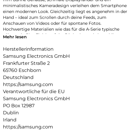
minimalistisches Kameradesign verleihen dem Smartphone
einen modernen Look. Gleichzeitig liegt es angenehm in der
Hand – ideal zum Scrollen durch deine Feeds, zum
Anschauen von Videos oder für spontane Fotos.
Hochwertige Materialien wie das für die A-Serie typische
glänzende Glas-Finish auf der Rückseite und ein stabiler
Mehr lesen
Aluminiumrahmen runden den stylischen Auftritt ab und
sorgen für die nötige Robustheit im Alltag.
Herstellerinformation
Samsung Electronics GmbH
Fließend zoomen
Ruckelfreies Zoomen funktioniert jetzt auch mit der Galaxy
Frankfurter Straße 2
A-Serie: Dank der intuitiven Zoomsteuerung des Galaxy A57
65760 Eschborn
5G kannst du fließend in deine Szenen hineinzoomen. Die
Deutschland
Kamera ermöglicht sanfte Übergänge zwischen den
https://samsung.com
Zoomstufen, sodass deine Videos stabil und natürlich wirken.
Verantwortliche für die EU
So findest du schnell den passenden Bildausschnitt – von
dynamischer Action hin zu detailreichen Close-ups.
Samsung Electronics GmbH
PO Box 12987
Auf der Überholspur
Dublin
Mit Wi-Fi 6E verlässt dein Galaxy A57 5G überfüllte
Irland
Datenautobahnen und nutzt das moderne 6-GHz-Band, das
weniger ausgelastet ist als andere Frequenzen. Dadurch
https://samsung.com
kannst du von stabilen Verbindungen ohne Störungen und