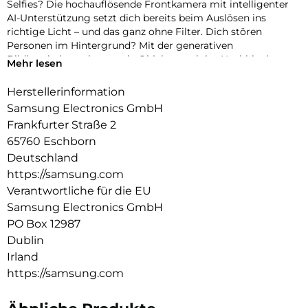
Selfies? Die hochauflösende Frontkamera mit intelligenter
AI-Unterstützung setzt dich bereits beim Auslösen ins
richtige Licht – und das ganz ohne Filter. Dich stören
Personen im Hintergrund? Mit der generativen
Bildbearbeitung kannst du Objekte auch im Nachhinein
Mehr lesen
einfach entfernen, verschieben oder in der Größe ändern.
Schon sieht dein Foto so aus, wie du es dir vorgestellt hast –
Herstellerinformation
perfekt für deinen nächsten Post. Damit dein kreativer Flow
Samsung Electronics GmbH
nicht ins Stocken gerät, performt im Inneren des Galaxy S25
Frankfurter Straße 2
FE ein Prozessor auf Flagship-Niveau. So läuft nicht nur
65760 Eschborn
deine Bild- und Videobearbeitung flüssig – mit Hilfe von
Galaxy AI-Funktionen und Google Gemini sicherst du dir
Deutschland
auch volle AI-Power für deine täglichen Aufgaben. Selbst
https://samsung.com
über die Batterielaufzeit deines Galaxy S25 FE musst du dir
Verantwortliche für die EU
so gut wie keine Gedanken machen. Der ausdauernde Akku
Samsung Electronics GmbH
ermöglicht dir, dass du jeden Moment mit deinem
PO Box 12987
Smartphone genießen kannst.
Dublin
Irland
https://samsung.com