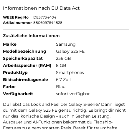
Informationen nach EU Data Act
WEEE Reg No
DE57734404
Artikelnummer
8806097644828
Zusätzliche Informationen
Marke
Samsung
Modellbezeichnung
Galaxy S25 FE
Speicherkapazität
256 GB
Arbeitsspeicher (RAM)
8 GB
Produkttyp
Smartphones
Bildschirmdiagonale
6,7 Zoll
Farbe
Blau
Verfügbarkeit
sofort verfügbar
Du liebst das Look and Feel der Galaxy S-Serie? Dann liegst
du mit dem Galaxy S25 FE genau richtig. Es bringt dir nicht
nur das ikonische Design – auch in Sachen Leistung,
Ausdauer und AI-Funktionen bekommst du Flagship-
Features zu einem smarten Preis. Bereit für traumhafte