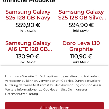
Ähnliche Produkte
Samsung Galaxy
Samsung Galaxy
S25 128 GB Navy
S25 128 GB Silver
Shadow
559,90
€
594,90
€
inkl. MwSt.
inkl. MwSt.
Samsung Galaxy
Doro Leva L10
A16 LTE 128 GB
Graphite
Black
130,90
€
110,90
€
inkl. MwSt.
inkl. MwSt.
Nothing Phone
Google Pixel 9a
Um unsere Website für Dich optimal zu gestalten und fortlaufend
(3a) 256 GB Black
128 GB Obsidian
verbessern zu können, verwenden wir Cookies. Durch die weitere
Nutzung der Website stimmst Du der Verwendung von Cookies zu.
378,90
€
393,90
€
Weitere Informationen zu Cookies erhältst Du in unserer
inkl. MwSt.
inkl. MwSt.
Datenschutzerklärung.
Google Pixel 9 Pro
Motorola Moto
Alle akzeptieren