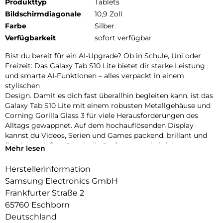
Produkttyp
Tablets
Bildschirmdiagonale
10,9 Zoll
Farbe
Silber
Verfügbarkeit
sofort verfügbar
Bist du bereit für ein AI-Upgrade? Ob in Schule, Uni oder
Freizeit: Das Galaxy Tab S10 Lite bietet dir starke Leistung
und smarte AI-Funktionen – alles verpackt in einem
stylischen
Design. Damit es dich fast überallhin begleiten kann, ist das
Galaxy Tab S10 Lite mit einem robusten Metallgehäuse und
Corning Gorilla Glass 3 für viele Herausforderungen des
Alltags gewappnet. Auf dem hochauflösenden Display
kannst du Videos, Serien und Games packend, brillant und
flüssig genießen. Damit die Performance bei deinen
Mehr lesen
Aufgaben hoch
bleibt, treibt das starke Innenleben dein Galaxy Tab S10 Lite
Herstellerinformation
zuverlässig an. Auch bei deinen Lernsessions und täglichen
Samsung Electronics GmbH
Projekten kann dich das Galaxy Tab S10 Lite nach vorne
Frankfurter Straße 2
bringen.
65760 Eschborn
Mit der Unterstützung von Google Gemini1 und Circle to
Search2 kannst du Informationen schnell finden und effizient
Deutschland