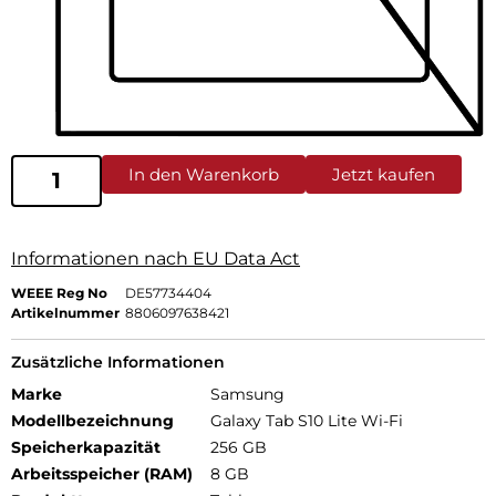
In den Warenkorb
Jetzt kaufen
Informationen nach EU Data Act
WEEE Reg No
DE57734404
Artikelnummer
8806097638421
Zusätzliche Informationen
Marke
Samsung
Modellbezeichnung
Galaxy Tab S10 Lite Wi-Fi
Speicherkapazität
256 GB
Arbeitsspeicher (RAM)
8 GB