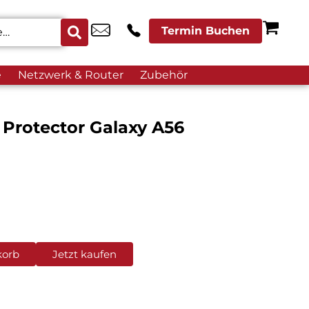
Termin Buchen
e
Netzwerk & Router
Zubehör
Protector Galaxy A56
korb
Jetzt kaufen