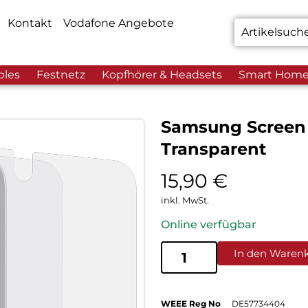
Kontakt
Vodafone Angebote
bles
Festnetz
Kopfhörer & Headsets
Smart Hom
Samsung Screen 
Transparent
15,90
€
inkl. MwSt.
Online verfügbar
In den Waren
WEEE Reg No
DE57734404