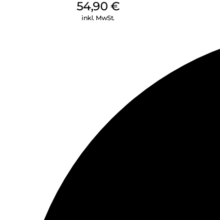
54,90
€
inkl. MwSt.