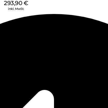
293,90
€
inkl. MwSt.