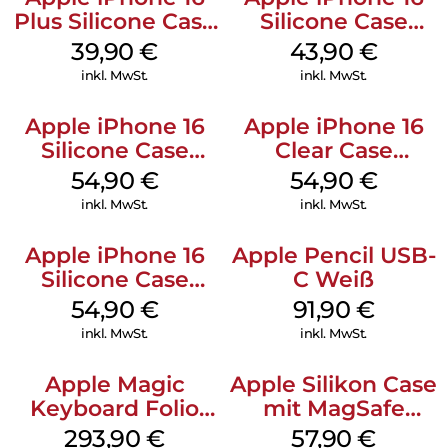
Plus Silicone Case
Silicone Case
MagSafe Plum
MagSafe Plum
39,90
€
43,90
€
inkl. MwSt.
inkl. MwSt.
Apple iPhone 16
Apple iPhone 16
Silicone Case
Clear Case
MagSafe Black
MagSafe
54,90
€
54,90
€
Transparent
inkl. MwSt.
inkl. MwSt.
Apple iPhone 16
Apple Pencil USB-
Silicone Case
C Weiß
MagSafe Lake
54,90
€
91,90
€
Green
inkl. MwSt.
inkl. MwSt.
Apple Magic
Apple Silikon Case
Keyboard Folio
mit MagSafe
iPad 10.9″ (10.Gen.)
iPhone 14 Pro
293,90
€
57,90
€