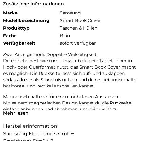
Zusätzliche Informationen
Marke
Samsung
Modellbezeichnung
Smart Book Cover
Produkttyp
Taschen & Hüllen
Farbe
Blau
Verfügbarkeit
sofort verfügbar
Zwei Anzeigemodi. Doppelte Vielseitigkeit:
Du entscheidest wie rum – egal, ob du dein Tablet lieber im
Hoch- oder Querformat nutzt, das Smart Book Cover macht
es möglich. Die Rückseite lässt sich auf- und zuklappen,
sodass du sie als Standfuß nutzen und deine Lieblingsinhalte
horizontal und vertikal anschauen kannst.
Magnetisch haftend für einen mühelosen Austausch:
Mit seinem magnetischen Design kannst du die Rückseite
einfach anbringen und abnehmen, um dein Gerät zu
Mehr lesen
personalisieren. Ersetze es nach deinen Vorlieben, um es
deinen täglichen Bedürfnissen anzupassen.
Herstellerinformation
Automatischer Weck- und Ruhemodus:
Samsung Electronics GmbH
Dein Tablet geht sofort an, wenn du das Smart Book Cover