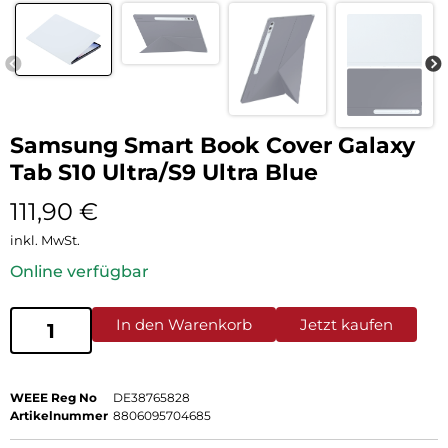
Samsung Smart Book Cover Galaxy
Tab S10 Ultra/S9 Ultra Blue
111,90
€
inkl. MwSt.
Online verfügbar
In den Warenkorb
Jetzt kaufen
WEEE Reg No
DE38765828
Artikelnummer
8806095704685