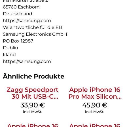
Frankfurter Straße 2
öffnest. So kannst du im Handumdrehen mit deinen
65760 Eschborn
Aufgaben weitermachen. Das Cover erkennt, wenn du das
Deutschland
Tablet geschlossen hast und wechselt direkt in den
https://samsung.com
Ruhemodus.
Verantwortliche für die EU
Samsung Electronics GmbH
PO Box 12987
Dublin
Irland
https://samsung.com
Ähnliche Produkte
Zagg Speedport
Apple iPhone 16
30 Mit USB-C
Pro Max Silicone
Kabel Weiß
Case MagSafe
33,90
€
45,90
€
Ultramarine
inkl. MwSt.
inkl. MwSt.
Apple iPhone 16
Apple iPhone 16