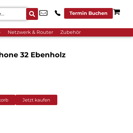
Termin Buchen
e
Netzwerk & Router
Zubehör
hone 32 Ebenholz
korb
Jetzt kaufen