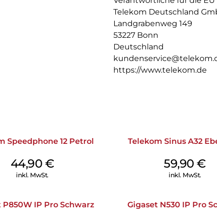
Verantwortliche für die EU
die einfache Inbetriebnahme, d
Telekom Deutschland G
intuitive Benutzerführung un
Landgrabenweg 149
Das Speedphone 32 kann auch a
53227 Bonn
eigener Basis eingesetzt werd
Deutschland
kundenservice@telekom.
https://www.telekom.de
m Speedphone 12 Petrol
Telekom Sinus A32 Eb
44,90
€
59,90
€
inkl. MwSt.
inkl. MwSt.
t P850W IP Pro Schwarz
Gigaset N530 IP Pro S