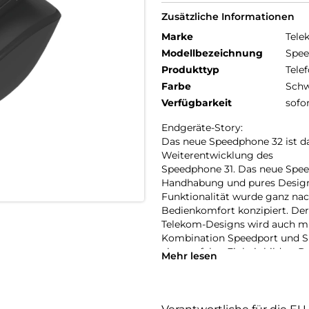
Zusätzliche Informationen
Marke
Tele
Modellbezeichnung
Spee
Produkttyp
Telef
Farbe
Schw
Verfügbarkeit
sofo
Endgeräte-Story:
Das neue Speedphone 32 ist da
Weiterentwicklung des
Speedphone 31. Das neue Speed
Handhabung und pures Design
Funktionalität wurde ganz na
Bedienkomfort konzipiert. Der
Telekom-Designs wird auch mi
Kombination Speedport und 
eine perfekte Einheit bilden. 
Mehr lesen
Speedport-Routern mit DECT-C
Basis, wie z.B. Speedport Sma
basierten Anschluss optimiert
Farbdisplay, die ergonomische