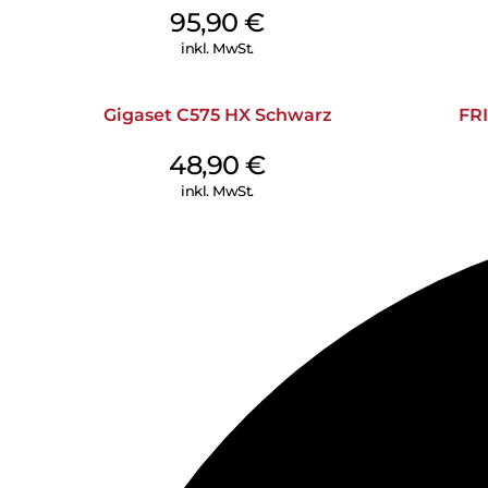
95,90
€
inkl. MwSt.
Gigaset C575 HX Schwarz
FRI
48,90
€
inkl. MwSt.