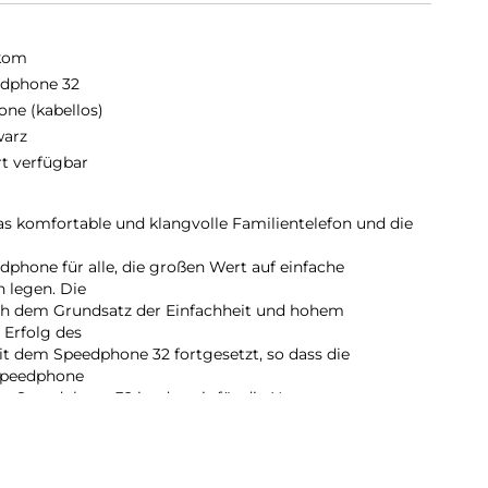
kom
dphone 32
one (kabellos)
arz
rt verfügbar
s komfortable und klangvolle Familientelefon und die
phone für alle, die großen Wert auf einfache
 legen. Die
ch dem Grundsatz der Einfachheit und hohem
 Erfolg des
t dem Speedphone 32 fortgesetzt, so dass die
Speedphone
Das Speedphone 32 ist derzeit für die Nutzung an
AT-iq (2.0)
rt oder Speedport Pro, in Verbindung mit einem IP-
. Das große
 Tastatur mit Multifunktionstaste (3-Wege Navigation),