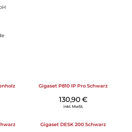
ie
mbH
d HD Voice runden das Kundenerlebnis ab.
ls zusätzliches Mobilteil an den Modellvarianten mit
en.
de
enholz
Gigaset P810 IP Pro Schwarz
130,90
€
inkl. MwSt.
chwarz
Gigaset DESK 200 Schwarz