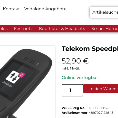
Kontakt
Vodafone Angebote
bles
Festnetz
Kopfhörer & Headsets
Smart Hom
Telekom Speedp
52,90
€
inkl. MwSt.
Online verfügbar
In den Waren
WEEE Reg No
DE60800328
Artikelnummer
4897027122848